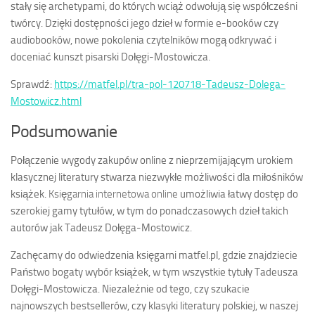
stały się archetypami, do których wciąż odwołują się współcześni
twórcy. Dzięki dostępności jego dzieł w formie e-booków czy
audiobooków, nowe pokolenia czytelników mogą odkrywać i
doceniać kunszt pisarski Dołęgi-Mostowicza.
Sprawdź:
https://matfel.pl/tra-pol-120718-Tadeusz-Dolega-
Mostowicz.html
Podsumowanie
Połączenie wygody zakupów online z nieprzemijającym urokiem
klasycznej literatury stwarza niezwykłe możliwości dla miłośników
książek.
Księgarnia internetowa online
umożliwia łatwy dostęp do
szerokiej gamy tytułów, w tym do ponadczasowych dzieł takich
autorów jak Tadeusz Dołęga-Mostowicz.
Zachęcamy do odwiedzenia księgarni matfel.pl, gdzie znajdziecie
Państwo bogaty wybór książek, w tym wszystkie tytuły Tadeusza
Dołęgi-Mostowicza. Niezależnie od tego, czy szukacie
najnowszych bestsellerów, czy klasyki literatury polskiej, w naszej