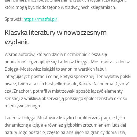
ale również możliwość znalezienia rzadkich wydań czy książek,
które mogą być niedostępne w tradycyjnych księgarniach.
Sprawdź:
https://matfel.pl/
Klasyka literatury w nowoczesnym
wydaniu
Wśród autorów, których dzieła niezmiennie cieszą się
popularnością, znajduje się Tadeusz Dołęga-Mostowicz.
Tadeusz
Dołęga-Mostowicz książki
to synonim wartkich fabuł,
intrygujących postaci i celnej krytyki społecznej. Ten wybitny polski
pisarz, twórca takich bestsellerów jak „Kariera Nikodema Dyzmy”
czy „Znachor”, potrafił w mistrzowski sposób łączyć elementy
sensacji z wnikliwą obserwacją polskiego społeczeństwa okresu
międzywojennego.
Tadeusz Dołęga-Mostowicz książki
charakteryzują się nie tylko
dynamiczną akcją, ale również głębokim zrozumieniem ludzkiej
natury. Jego postacie, często balansujące na granicy dobra i zła,