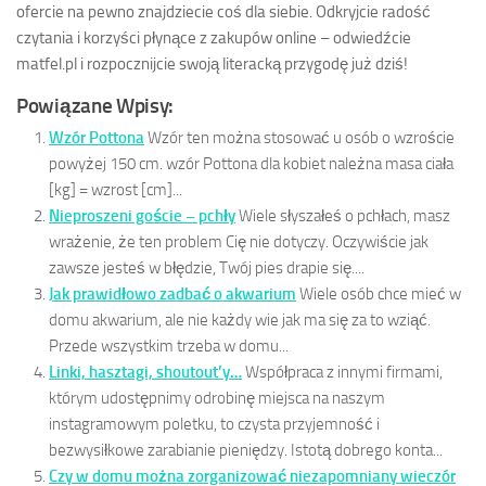
ofercie na pewno znajdziecie coś dla siebie. Odkryjcie radość
czytania i korzyści płynące z zakupów online – odwiedźcie
matfel.pl i rozpocznijcie swoją literacką przygodę już dziś!
Powiązane Wpisy:
Wzór Pottona
Wzór ten można stosować u osób o wzroście
powyżej 150 cm. wzór Pottona dla kobiet należna masa ciała
[kg] = wzrost [cm]...
Nieproszeni goście – pchły
Wiele słyszałeś o pchłach, masz
wrażenie, że ten problem Cię nie dotyczy. Oczywiście jak
zawsze jesteś w błędzie, Twój pies drapie się....
Jak prawidłowo zadbać o akwarium
Wiele osób chce mieć w
domu akwarium, ale nie każdy wie jak ma się za to wziąć.
Przede wszystkim trzeba w domu...
Linki, hasztagi, shoutout’y…
Współpraca z innymi firmami,
którym udostępnimy odrobinę miejsca na naszym
instagramowym poletku, to czysta przyjemność i
bezwysiłkowe zarabianie pieniędzy. Istotą dobrego konta...
Czy w domu można zorganizować niezapomniany wieczór