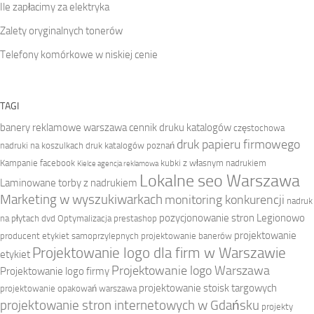
Ile zapłacimy za elektryka
Zalety oryginalnych tonerów
Telefony komórkowe w niskiej cenie
TAGI
banery reklamowe warszawa
cennik druku katalogów
częstochowa
druk papieru firmowego
nadruki na koszulkach
druk katalogów poznań
Kampanie facebook
kubki z własnym nadrukiem
Kielce agencja reklamowa
Lokalne seo Warszawa
Laminowane torby z nadrukiem
Marketing w wyszukiwarkach
monitoring konkurencji
nadruk
pozycjonowanie stron Legionowo
na płytach dvd
Optymalizacja prestashop
projektowanie
producent etykiet samoprzylepnych
projektowanie banerów
Projektowanie logo dla firm w Warszawie
etykiet
Projektowanie logo Warszawa
Projektowanie logo firmy
projektowanie stoisk targowych
projektowanie opakowań warszawa
projektowanie stron internetowych w Gdańsku
projekty