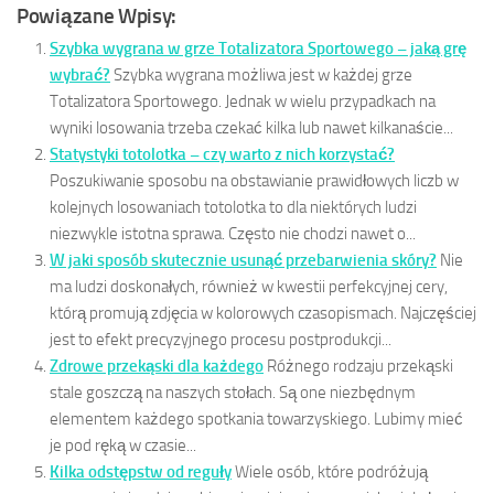
Powiązane Wpisy:
Szybka wygrana w grze Totalizatora Sportowego – jaką grę
wybrać?
Szybka wygrana możliwa jest w każdej grze
Totalizatora Sportowego. Jednak w wielu przypadkach na
wyniki losowania trzeba czekać kilka lub nawet kilkanaście...
Statystyki totolotka – czy warto z nich korzystać?
Poszukiwanie sposobu na obstawianie prawidłowych liczb w
kolejnych losowaniach totolotka to dla niektórych ludzi
niezwykle istotna sprawa. Często nie chodzi nawet o...
W jaki sposób skutecznie usunąć przebarwienia skóry?
Nie
ma ludzi doskonałych, również w kwestii perfekcyjnej cery,
którą promują zdjęcia w kolorowych czasopismach. Najczęściej
jest to efekt precyzyjnego procesu postprodukcji...
Zdrowe przekąski dla każdego
Różnego rodzaju przekąski
stale goszczą na naszych stołach. Są one niezbędnym
elementem każdego spotkania towarzyskiego. Lubimy mieć
je pod ręką w czasie...
Kilka odstępstw od reguły
Wiele osób, które podróżują