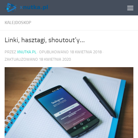
Skip to content
KALEJDOSKOP
Linki, hasztagi, shoutout’y…
PRZEZ
XNUTKA.PL
· OPUBLIKOWANO
18 KWIETNIA 2018
·
ZAKTUALIZOWANO
18 KWIETNIA 2020