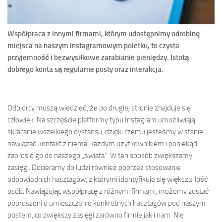
Współpraca z innymi firmami, którym udostępnimy odrobinę
miejsca na naszym instagramowym poletku, to czysta
przyjemność i bezwysiłkowe zarabianie pieniędzy. Istotą
dobrego konta są regularne posty oraz interakcja.
Odbiorcy muszą wiedzieć, że po drugiej stronie znajduje się
człowiek. Na szczęście platformy typu Instagram umożliwiają
skracanie wszelkiego dystansu, dzięki czemu jesteśmy w stanie
nawiązać kontakt z niemal każdym użytkownikiem i poniekąd
zaprosić go do naszego „świata”. W ten sposób zwiększamy
zasięgi. Docieramy do ludzi również poprzez stosowanie
odpowiednich hasztagów, z którymi identyfikuje się większa ilość
osób. Nawiązując współpracę z różnymi firmami, możemy zostać
poproszeni o umieszczenie konkretnych hasztagów pod naszym
postem, co zwiększy zasięgi zarówno firmie jak i nam. Nie