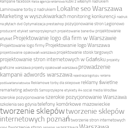
Kampanie facebook
kubki z własnym nadrukiem
Kielce agencja reklamowa
Lokalne seo Warszawa
Laminowane torby z nadrukiem
Marketing w wyszukiwarkach
monitoring konkurencji
nadruk
pozycjonowanie stron Legionowo
na płytach dvd
Optymalizacja prestashop
projektowanie
producent etykiet samoprzylepnych
projektowanie banerów
Projektowanie logo dla firm w Warszawie
etykiet
Projektowanie logo Warszawa
Projektowanie logo firmy
projektowanie stoisk targowych
projektowanie opakowań warszawa
projektowanie stron internetowych w Gdańsku
projekty
prowadzenie
graficzne warszawa
projekty opakowań warszawa
kampanii adwords warszawa
rejestracja logotypu
reklama
reklamy świetlne
Reklamowe torby dla sklepowe
podświetlana katowice
remarketing adwords
Samoprzylepne etykiety A4
social media Wrocław
szerokie pozycjonowanie Warszawa
szerokie pozycjonowanie
telefony komórkowe mazowieckie
szkolenia seo gdynia
tworzenie sklepów
tworzenie sklepów
internetowych poznań
tworzenie stron internetowych
Warszawa
tworzenie stron www warszawa
cms