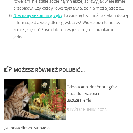
rowerami nie zdaje sobie najmniejszej sprawy jak wiele łamie
przepisów. Czy każdy rowerzysta wie, że nie może jeździć...
Nieznany sezon na grzyby
To wiosną też można? Mam dobrą
informacje dla wszystkich grzybiarzy! Większości to hobby
kojarzy się z późnym latem, czy jesiennymi porankami,
jednak...
MOŻESZ RÓWNIEŻ POLUBIĆ…
Odpowiedni dobór oringów:
klucz do trwałości
uszczelnienia
5 PAŹDZIERNIKA 2024
Jak prawidłowo zadbać o