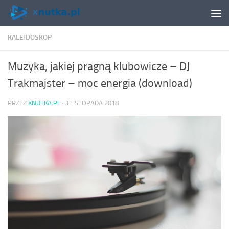
Skip to content
KALEJDOSKOP
Muzyka, jakiej pragną klubowicze – DJ
Trakmajster – moc energia (download)
PRZEZ
XNUTKA.PL
·
3 LISTOPADA 2018