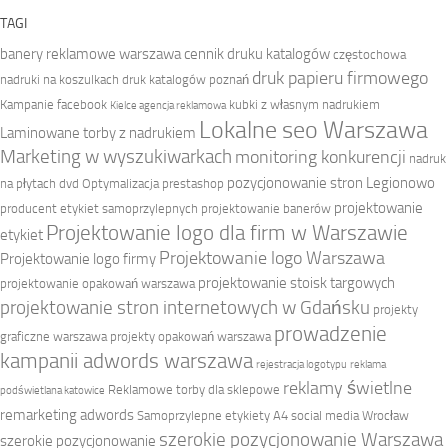
TAGI
banery reklamowe warszawa
cennik druku katalogów
częstochowa
druk papieru firmowego
nadruki na koszulkach
druk katalogów poznań
Kampanie facebook
kubki z własnym nadrukiem
Kielce agencja reklamowa
Lokalne seo Warszawa
Laminowane torby z nadrukiem
Marketing w wyszukiwarkach
monitoring konkurencji
nadruk
pozycjonowanie stron Legionowo
na płytach dvd
Optymalizacja prestashop
projektowanie
producent etykiet samoprzylepnych
projektowanie banerów
Projektowanie logo dla firm w Warszawie
etykiet
Projektowanie logo Warszawa
Projektowanie logo firmy
projektowanie stoisk targowych
projektowanie opakowań warszawa
projektowanie stron internetowych w Gdańsku
projekty
prowadzenie
graficzne warszawa
projekty opakowań warszawa
kampanii adwords warszawa
rejestracja logotypu
reklama
reklamy świetlne
Reklamowe torby dla sklepowe
podświetlana katowice
remarketing adwords
Samoprzylepne etykiety A4
social media Wrocław
szerokie pozycjonowanie Warszawa
szerokie pozycjonowanie