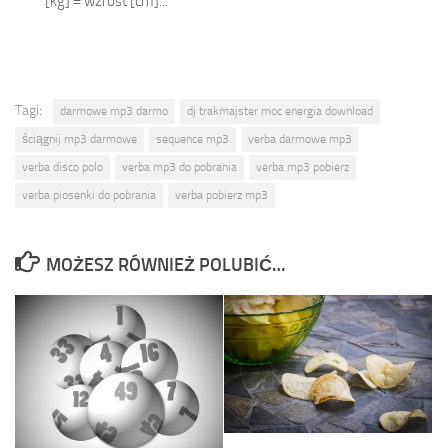
[kg] = wzrost [cm]...
Tagi:
darmowe mp3 darmo
dj trakmajster moc energia download
ściągnij mp3 darmowe
sequence mp3
verba darmowe mp3
verba disco polo
verba mp3 do pobrania
verba mp3 pobierz
verba piosenki do pobrania
verba pobierz mp3
MOŻESZ RÓWNIEŻ POLUBIĆ…