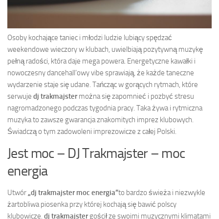
Osoby kochające taniec i młodzi ludzie lubiący spędzać
weekendowe wieczory w klubach, uwielbiają pozytywną muzykę
pełną radości, która daje mega powera. Energetyczne kawałki i
nowoczesny dancehall’owy vibe sprawiają, że każde taneczne
wydarzenie staje się udane. Tańcząc w gorących rytmach, które
serwuje
dj trakmajster
można się zapomnieć i pozbyć stresu
nagromadzonego podczas tygodnia pracy. Taka żywa i rytmiczna
muzyka to zawsze gwarancja znakomitych imprez klubowych.
Świadczą o tym zadowoleni imprezowicze z całej Polski.
Jest moc – DJ Trakmajster – moc
energia
Utwór
„dj trakmajster moc energia”
to bardzo świeża i niezwykle
żartobliwa piosenka przy której kochają się bawić polscy
klubowicze.
dj trakmajster
gościł ze swoimi muzycznymi klimatami