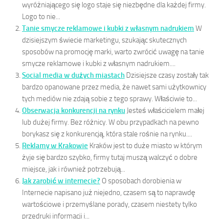
wyróżniającego się logo staje się niezbędne dla każdej firmy.
Logo to nie...
Tanie smycze reklamowe i kubki z własnym nadrukiem
W
dzisiejszym świecie marketingu, szukając skutecznych
sposobów na promocję marki, warto zwrócić uwagę na tanie
smycze reklamowe i kubki z własnym nadrukiem....
Social media w dużych miastach
Dzisiejsze czasy zostały tak
bardzo opanowane przez media, że nawet sami użytkownicy
tych mediów nie zdają sobie z tego sprawy. Właściwie to...
Obserwacja konkurencji na rynku
Jesteś właścicielem małej
lub dużej firmy. Bez różnicy. W obu przypadkach na pewno
borykasz się z konkurencją, która stale rośnie na rynku....
Reklamy w Krakowie
Kraków jest to duże miasto w którym
żyje się bardzo szybko, firmy tutaj muszą walczyć o dobre
miejsce, jak i również potrzebują...
Jak zarobić w internecie?
O sposobach dorobienia w
Internecie napisano już niejedno, czasem są to naprawdę
wartościowe i przemyślane porady, czasem niestety tylko
przedruki informacji i...