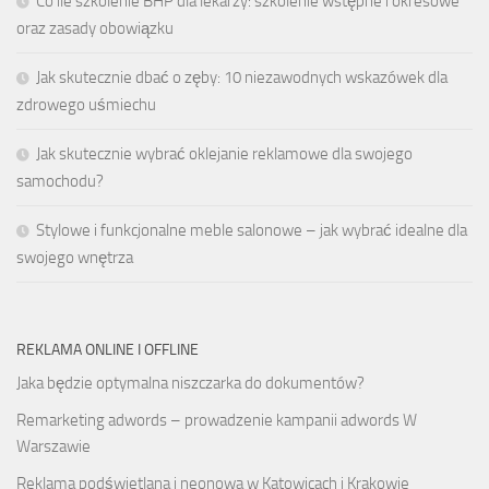
Co ile szkolenie BHP dla lekarzy: szkolenie wstępne i okresowe
oraz zasady obowiązku
Jak skutecznie dbać o zęby: 10 niezawodnych wskazówek dla
zdrowego uśmiechu
Jak skutecznie wybrać oklejanie reklamowe dla swojego
samochodu?
Stylowe i funkcjonalne meble salonowe – jak wybrać idealne dla
swojego wnętrza
REKLAMA ONLINE I OFFLINE
Jaka będzie optymalna niszczarka do dokumentów?
Remarketing adwords – prowadzenie kampanii adwords W
Warszawie
Reklama podświetlana i neonowa w Katowicach i Krakowie