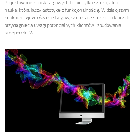
Projektowanie stoisk targowych to nie tylko sztuka, ale i
nauka, która łączy estetykę z funkcjonalnością. W dzisiejszym
konkurencyjnym świecie targów, skuteczne stoisko to klucz do
przyciągnięcia uwagi potencjalnych klientów i zbudowania
silnej marki. W...