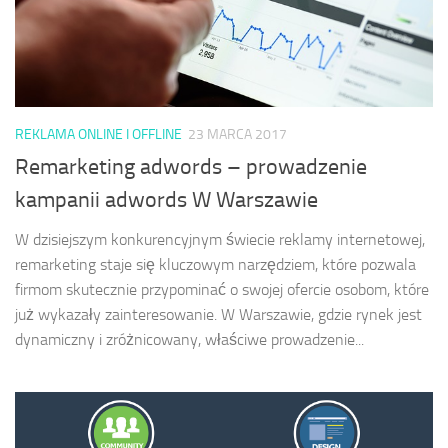
REKLAMA ONLINE I OFFLINE
23 MARCA 2017
Remarketing adwords – prowadzenie
kampanii adwords W Warszawie
W dzisiejszym konkurencyjnym świecie reklamy internetowej,
remarketing staje się kluczowym narzędziem, które pozwala
firmom skutecznie przypominać o swojej ofercie osobom, które
już wykazały zainteresowanie. W Warszawie, gdzie rynek jest
dynamiczny i zróżnicowany, właściwe prowadzenie...