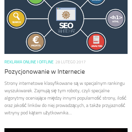
REKLAMA ONLINE I OFFLINE
28 LUTEGO 2017
Pozycjonowanie w Internecie
Strony internetowe klasyfikowane są w specjalnym rankingu
wyszukiwarek. Zajmują się tym roboty, czyli specjalne
algorytmy oceniające między innymi popularność strony, ilość
oraz jakość linków do niej prowadzących, a także przyjazność
witryny pod kątem użytkownika....