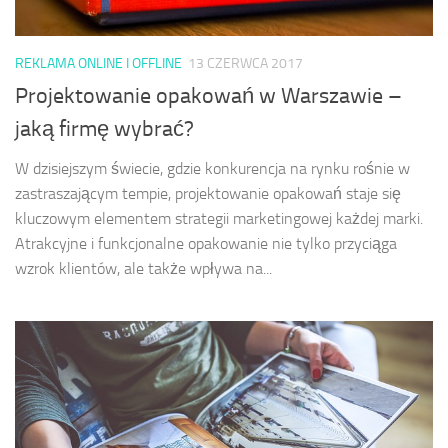
REKLAMA ONLINE I OFFLINE
13 CZERWCA 2017
Projektowanie opakowań w Warszawie –
jaką firmę wybrać?
W dzisiejszym świecie, gdzie konkurencja na rynku rośnie w
zastraszającym tempie, projektowanie opakowań staje się
kluczowym elementem strategii marketingowej każdej marki.
Atrakcyjne i funkcjonalne opakowanie nie tylko przyciąga
wzrok klientów, ale także wpływa na...