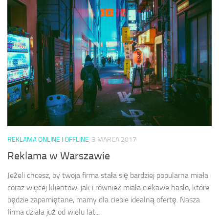
REKLAMA ONLINE I OFFLINE
3 MARCA 2017
Reklama w Warszawie
Jeżeli chcesz, by twoja firma stała się bardziej popularna miała
coraz więcej klientów, jak i również miała ciekawe hasło, które
będzie zapamiętane, mamy dla ciebie idealną ofertę. Nasza
firma działa już od wielu lat...