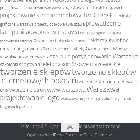
projektowanie stoisk targowych
projektowanie opakowań warszawa
projektowanie stron internetowych w Gdańsku
projekty
prowadzenie
graficzne warszawa
projekty opakowań warszawa
kampanii adwords warszawa
rejestracja logotypu
reklama
reklamy świetlne
Reklamowe torby dla sklepowe
podświetlana katowice
remarketing adwords
Samoprzylepne etykiety A4
social media Wrocław
szerokie pozycjonowanie Warszawa
szerokie pozycjonowanie
telefony komórkowe mazowieckie
szkolenia seo gdynia
tworzenie sklepów
tworzenie sklepów
internetowych poznań
tworzenie stron internetowych
Warszawa
tworzenie stron www warszawa
cms
projektowanie logo
Warszawa projekty logo
zabudowy stoisk
targowych poznań
{{site_title}} © {{year}}. Wszelkie prawa zastrzeżone
Oparte na
WordPress
. Theme by
Press Customizr
.