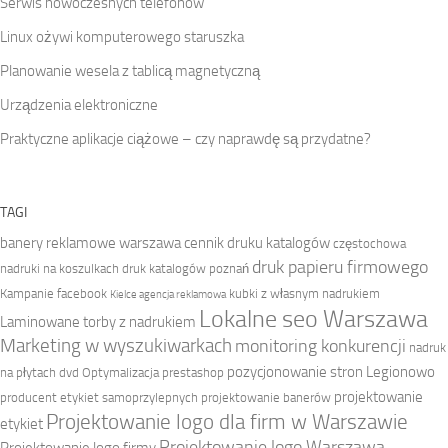
Serwis nowoczesnych telefonów
Linux ożywi komputerowego staruszka
Planowanie wesela z tablicą magnetyczną
Urządzenia elektroniczne
Praktyczne aplikacje ciążowe – czy naprawdę są przydatne?
TAGI
banery reklamowe warszawa
cennik druku katalogów
częstochowa
druk papieru firmowego
nadruki na koszulkach
druk katalogów poznań
Kampanie facebook
kubki z własnym nadrukiem
Kielce agencja reklamowa
Lokalne seo Warszawa
Laminowane torby z nadrukiem
Marketing w wyszukiwarkach
monitoring konkurencji
nadruk
pozycjonowanie stron Legionowo
na płytach dvd
Optymalizacja prestashop
projektowanie
producent etykiet samoprzylepnych
projektowanie banerów
Projektowanie logo dla firm w Warszawie
etykiet
Projektowanie logo Warszawa
Projektowanie logo firmy