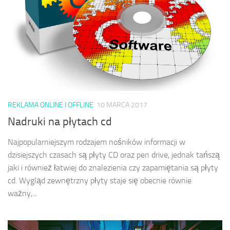
REKLAMA ONLINE I OFFLINE
10 MARCA 2017
Nadruki na płytach cd
Najpopularniejszym rodzajem nośników informacji w
dzisiejszych czasach są płyty CD oraz pen drive, jednak tańszą
jaki i również łatwiej do znalezienia czy zapamiętania są płyty
cd. Wygląd zewnętrzny płyty staje się obecnie równie
ważny,...