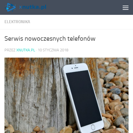
Skip to content
ELEKTRONIKA
Serwis nowoczesnych telefonów
PRZEZ
XNUTKA.PL
·
10 STYCZNIA 2018