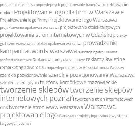
projektowanie
producent etykiet samoprzylepnych
projektowanie banerów
Projektowanie logo dla firm w Warszawie
etykiet
Projektowanie logo Warszawa
Projektowanie logo firmy
projektowanie stoisk targowych
projektowanie opakowań warszawa
projektowanie stron internetowych w Gdańsku
projekty
prowadzenie
graficzne warszawa
projekty opakowań warszawa
kampanii adwords warszawa
rejestracja logotypu
reklama
reklamy świetlne
Reklamowe torby dla sklepowe
podświetlana katowice
remarketing adwords
Samoprzylepne etykiety A4
social media Wrocław
szerokie pozycjonowanie Warszawa
szerokie pozycjonowanie
telefony komórkowe mazowieckie
szkolenia seo gdynia
tworzenie sklepów
tworzenie sklepów
internetowych poznań
tworzenie stron internetowych
Warszawa
tworzenie stron www warszawa
cms
projektowanie logo
Warszawa projekty logo
zabudowy stoisk
targowych poznań