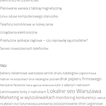
Elektroniczne czytelnictwo
Planowanie wesela z tablicą magnetyczną
Linux ożywi komputerowego staruszka
Telefony komórkowe w niskiej cenie
Urządzenia elektroniczne
Praktyczne aplikacje ciążowe – czy naprawdę są przydatne?
Serwis nowoczesnych telefonów
TAGI
banery reklamowe warszawa
cennik druku katalogów
częstochowa
druk papieru firmowego
nadruki na koszulkach
druk katalogów poznań
Kampanie facebook
kubki z własnym nadrukiem
Kielce agencja reklamowa
Lokalne seo Warszawa
Laminowane torby z nadrukiem
Marketing w wyszukiwarkach
monitoring konkurencji
nadruk
pozycjonowanie stron Legionowo
na płytach dvd
Optymalizacja prestashop