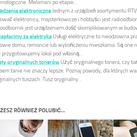
hnologiczne. Melomani po etapie...
ądzenia elektroniczne
Jednym z urządzeń asortymentu RTV,
ować elektronicy, majsterkowicze i hobbyści jest radioodbior
ioodbiornik jest urządzeniem dość skomplikowanym w budowi
 zapłacimy za elektryka
Usługi elektryczne to nieodzowna pr
owie domu, remoncie lub wykończeniu mieszkania. Są one r
li przygotowujemy lokal pod własną...
ety oryginalnych tonerów
Użyć oryginalnego tonera, czy t
sem tanie nie znaczy lepsze. Poznaj powody, dla których wa
ginalnych tuszach. Tusz oryginalny...
ŻESZ RÓWNIEŻ POLUBIĆ…