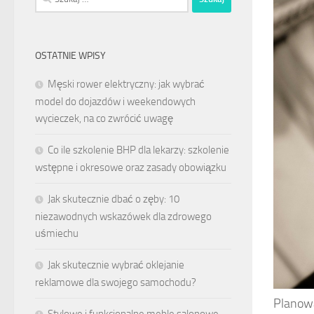
OSTATNIE WPISY
Męski rower elektryczny: jak wybrać
model do dojazdów i weekendowych
wycieczek, na co zwrócić uwagę
Co ile szkolenie BHP dla lekarzy: szkolenie
wstępne i okresowe oraz zasady obowiązku
Jak skutecznie dbać o zęby: 10
niezawodnych wskazówek dla zdrowego
uśmiechu
Jak skutecznie wybrać oklejanie
reklamowe dla swojego samochodu?
Planow
Stylowe i funkcjonalne meble salonowe –