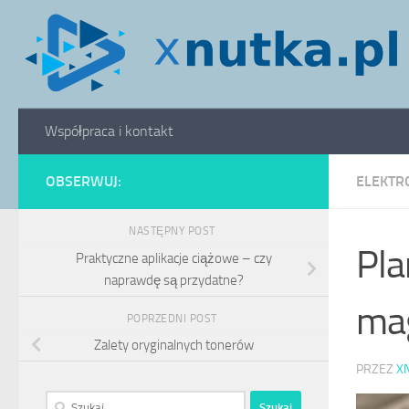
Skip to content
Współpraca i kontakt
OBSERWUJ:
ELEKTR
NASTĘPNY POST
Pla
Praktyczne aplikacje ciążowe – czy
naprawdę są przydatne?
ma
POPRZEDNI POST
Zalety oryginalnych tonerów
PRZEZ
X
Szukaj: