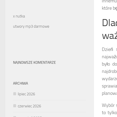
innemu 
które b
x nutka
Dla
utwory mp3 darmowe
wa
Dzień 
najważ
NAJNOWSZE KOMENTARZE
było d
najdrob
wydarz
ARCHIWA
sprawia
planowa
lipiec 2026
Wybór s
czerwiec 2026
to tyl