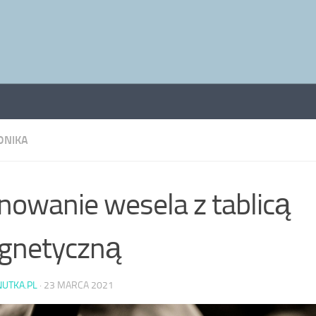
ONIKA
nowanie wesela z tablicą
gnetyczną
NUTKA.PL
·
23 MARCA 2021