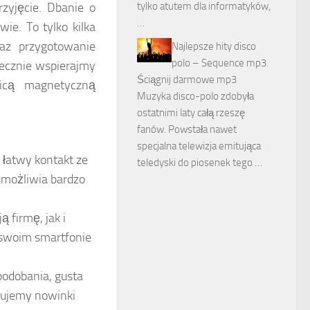
zyjęcie. Dbanie o
tylko atutem dla informatyków,
…
ie. To tylko kilka
raz przygotowanie
Najlepsze hity disco
polo – Sequence mp3.
iecznie wspierajmy
Ściągnij darmowe mp3
icą magnetyczną
Muzyka disco-polo zdobyła
ostatnimi laty całą rzeszę
fanów. Powstała nawet
specjalna telewizja emitująca
i łatwy kontakt ze
teledyski do piosenek tego …
 umożliwia bardzo
 firmę, jak i
 swoim smartfonie
podobania, gusta
stujemy nowinki