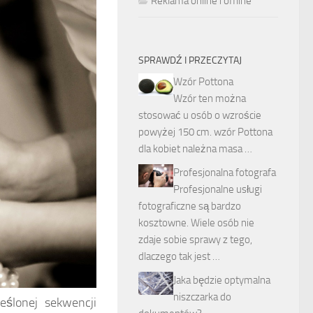
Reklama online i offline
SPRAWDŹ I PRZECZYTAJ
Wzór Pottona
Wzór ten można
stosować u osób o wzroście
powyżej 150 cm. wzór Pottona
dla kobiet należna masa …
Profesjonalna fotografa
Profesjonalne usługi
fotograficzne są bardzo
kosztowne. Wiele osób nie
zdaje sobie sprawy z tego,
dlaczego tak jest …
Jaka będzie optymalna
niszczarka do
eślonej sekwencji