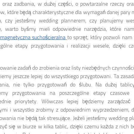
 oraz zadbania, w dużej części, o powtarzalne rzeczy or
w, które będą charakterystyczne dla wymagań danej pary m
o, czy jesteśmy wedding plannerem, czy planujemy w
ie, warto byśmy mieli odpowiednie narzędzia, które n
 magnetyczna suchościeralna
to sprzęt, który pozwoli nam 
gólne etapy przygotowania i realizacji wesele, dzięki 
.
owanie zadań do zrobienia oraz listy niezbędnych czynności
iemy jeszcze lepiej do wszystkiego przygotowani. Ta zasa
ania, nie tylko przygotowań do ślubu. Na dużej tabli
zemy przygotowania na poszczególne etapy czasowe
ednie priorytety. Wówczas lepiej będziemy zarządzać
ymi i wszystko zrobimy z odpowiednim wyprzedzeniem, 
owania nie będą tak stresujące. Jeżeli jesteśmy wedding p
zyć się w biurze w kilka tablic, dzięki czemu każda z nich