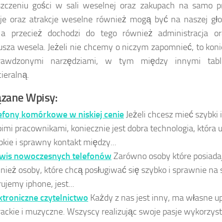
zczeniu gości w sali weselnej oraz zakupach na samo pr
je oraz atrakcje weselne również mogą być na naszej głow
 a przecież dochodzi do tego również administracja o
usza wesela. Jeżeli nie chcemy o niczym zapomnieć, to kon
rawdzonymi narzędziami, w tym między innymi tabl
ieralną.
zane Wpisy:
efony komórkowe w niskiej cenie
Jeżeli chcesz mieć szybki 
imi pracownikami, koniecznie jest dobra technologia, która
bkie i sprawny kontakt między...
wis nowoczesnych telefonów
Zarówno osoby które posiadają
nież osoby, które chcą posługiwać się szybko i sprawnie na
rujemy iphone, jest...
ktroniczne czytelnictwo
Każdy z nas jest inny, ma własne u
erackie i muzyczne. Wszyscy realizując swoje pasje wykorzy