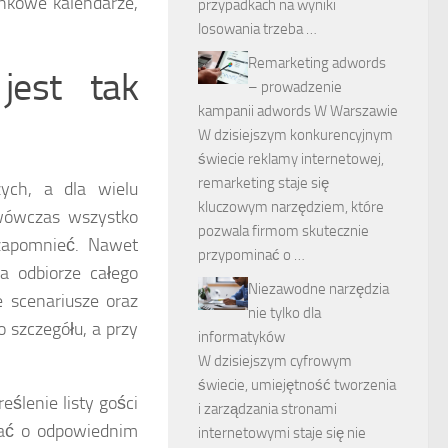
onkowe kalendarze,
przypadkach na wyniki
losowania trzeba …
Remarketing adwords
jest tak
– prowadzenie
kampanii adwords W Warszawie
W dzisiejszym konkurencyjnym
świecie reklamy internetowej,
remarketing staje się
ych, a dla wielu
kluczowym narzędziem, które
wówczas wszystko
pozwala firmom skutecznie
 zapomnieć. Nawet
przypominać o …
a odbiorze całego
Niezawodne narzędzia
 scenariusze oraz
nie tylko dla
szczegółu, a przy
informatyków
W dzisiejszym cyfrowym
świecie, umiejętność tworzenia
ślenie listy gości
i zarządzania stronami
tać o odpowiednim
internetowymi staje się nie