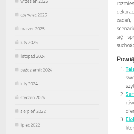
wrzesień 2025
rozmies
dekorac
czerwiec 2025
zadań,
scenari
marzec 2025
się sp
luty 2025
suchośc
listopad 2024
Powią
Tel
październik 2024
swo
luty 2024
szy
Ser
styczeń 2024
rów
ofe
sierpień 2022
Ele
lipiec 2022
lit