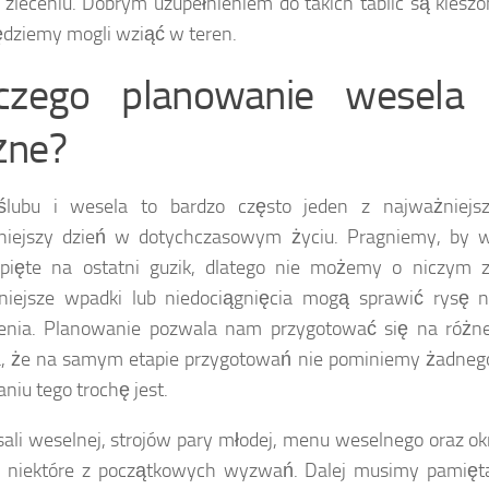
zleceniu. Dobrym uzupełnieniem do takich tablic są kiesz
ędziemy mogli wziąć w teren.
czego planowanie wesela 
żne?
ślubu i wesela to bardzo często jeden z najważniejsz
niejszy dzień w dotychczasowym życiu. Pragniemy, by 
opięte na ostatni guzik, dlatego nie możemy o niczym
niejsze wpadki lub niedociągnięcia mogą sprawić rysę n
enia. Planowanie pozwala nam przygotować się na różne
, że na samym etapie przygotowań nie pominiemy żadnego 
niu tego trochę jest.
ali weselnej, strojów pary młodej, menu weselnego oraz okre
ko niektóre z początkowych wyzwań. Dalej musimy pamię