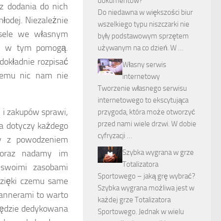
dokumentów?
az dodania do nich
Do niedawna w większości biur
łodej. Niezależnie
wszelkiego typu niszczarki nie
esele we własnym
były podstawowym sprzętem
am w tym pomogą.
używanym na co dzień. W …
dokładnie rozpisać
Własny serwis
czemu nic nam nie
internetowy
Tworzenie własnego serwisu
internetowego to ekscytująca
 i zakupów sprawi,
przygoda, która może otworzyć
przed nami wiele drzwi. W dobie
da dotyczy każdego
cyfryzacji …
cy z powodzeniem
 oraz nadamy im
Szybka wygrana w grze
Totalizatora
 swoimi zasobami
Sportowego – jaką grę wybrać?
dzięki czemu same
Szybka wygrana możliwa jest w
lannerami to warto
każdej grze Totalizatora
 będzie dedykowana
Sportowego. Jednak w wielu