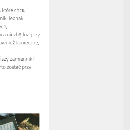
 które chcą
nik. Jednak
e,...
aca niezbędna przy
ównież konieczne,
ańszy zamiennik?
rto zostać przy