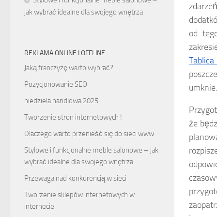
zdarzeń
jak wybrać idealne dla swojego wnętrza
dodatkó
od teg
zakres
REKLAMA ONLINE I OFFLINE
Tablica
Jaką franczyzę warto wybrać?
poszcze
Pozycjonowanie SEO
umknie
niedziela handlowa 2025
Przygot
Tworzenie stron internetowych !
że będz
Dlaczego warto przenieść się do sieci www
planow
rozpis
Stylowe i funkcjonalne meble salonowe – jak
wybrać idealne dla swojego wnętrza
odpowi
czasow
Przewaga nad konkurencją w sieci
przygot
Tworzenie sklepów internetowych w
zaopatr
internecie