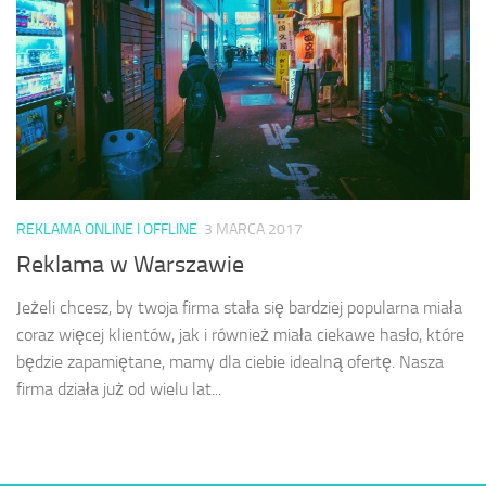
REKLAMA ONLINE I OFFLINE
3 MARCA 2017
Reklama w Warszawie
Jeżeli chcesz, by twoja firma stała się bardziej popularna miała
coraz więcej klientów, jak i również miała ciekawe hasło, które
będzie zapamiętane, mamy dla ciebie idealną ofertę. Nasza
firma działa już od wielu lat...