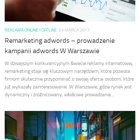
REKLAMA ONLINE I OFFLINE
23 MARCA 2017
Remarketing adwords – prowadzenie
kampanii adwords W Warszawie
W dzisiejszym konkurencyjnym świecie reklamy internetowej,
remarketing staje się kluczowym narzędziem, które pozwala
firmom skutecznie przypominać o swojej ofercie osobom, które
już wykazały zainteresowanie. W Warszawie, gdzie rynek jest
dynamiczny i zróżnicowany, właściwe prowadzenie...