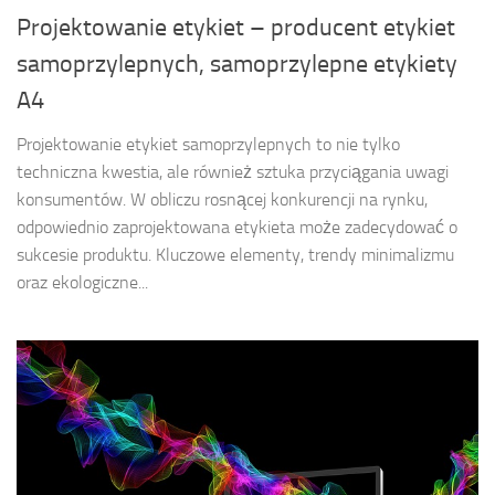
Projektowanie etykiet – producent etykiet
samoprzylepnych, samoprzylepne etykiety
A4
Projektowanie etykiet samoprzylepnych to nie tylko
techniczna kwestia, ale również sztuka przyciągania uwagi
konsumentów. W obliczu rosnącej konkurencji na rynku,
odpowiednio zaprojektowana etykieta może zadecydować o
sukcesie produktu. Kluczowe elementy, trendy minimalizmu
oraz ekologiczne...