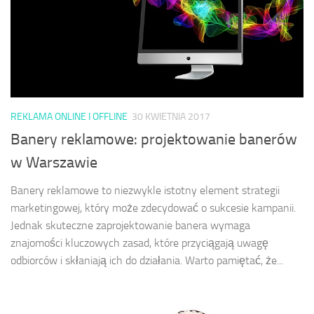
REKLAMA ONLINE I OFFLINE
30 KWIETNIA 2017
Banery reklamowe: projektowanie banerów
w Warszawie
Banery reklamowe to niezwykle istotny element strategii
marketingowej, który może zdecydować o sukcesie kampanii.
Jednak skuteczne zaprojektowanie banera wymaga
znajomości kluczowych zasad, które przyciągają uwagę
odbiorców i skłaniają ich do działania. Warto pamiętać, że...