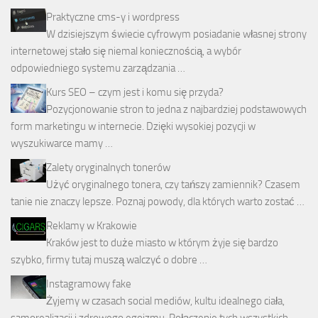
Praktyczne cms-y i wordpress
W dzisiejszym świecie cyfrowym posiadanie własnej strony
internetowej stało się niemal koniecznością, a wybór
odpowiedniego systemu zarządzania …
Kurs SEO – czym jest i komu się przyda?
Pozycjonowanie stron to jedna z najbardziej podstawowych
form marketingu w internecie. Dzięki wysokiej pozycji w
wyszukiwarce mamy …
Zalety oryginalnych tonerów
Użyć oryginalnego tonera, czy tańszy zamiennik? Czasem
tanie nie znaczy lepsze. Poznaj powody, dla których warto zostać …
Reklamy w Krakowie
Kraków jest to duże miasto w którym żyje się bardzo
szybko, firmy tutaj muszą walczyć o dobre …
Instagramowy fake
Żyjemy w czasach social mediów, kultu idealnego ciała,
samorealizacji i zdrowego egoizmu. Połączenie tych wszystkich