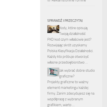
Reklama online i offline
SPRAWDŹ I PRZECZYTAJ
Kody, które opisują
Twoją działalność
PKD kod czym właściwie jest?
Rozwijając skrót uzyskamy
Polska Klasyfikacja Działalności.
Każdy kto próbuje otworzyć
własne przedsiębiorstwo …
Jak wybrać dobre studio
graficzne?
Projekty graficzne to ważny
element marketingu każdej
firmy. Zanim zdecydujesz się na
współpracę z wybranym
grafikiem, warto …