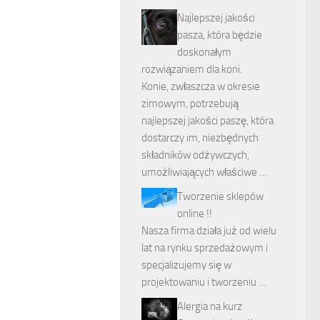
Najlepszej jakości
pasza, która będzie
doskonałym
rozwiązaniem dla koni.
Konie, zwłaszcza w okresie
zimowym, potrzebują
najlepszej jakości paszę, która
dostarczy im, niezbędnych
składników odżywczych,
umożliwiających właściwe …
Tworzenie sklepów
online !!
Nasza firma działa już od wielu
lat na rynku sprzedażowym i
specjalizujemy się w
projektowaniu i tworzeniu …
Alergia na kurz