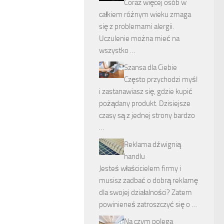
Coraz więcej osób w
całkiem różnym wieku zmaga
się z problemami alergii.
Uczulenie można mieć na
wszystko …
Szansa dla Ciebie
Często przychodzi myśl
i zastanawiasz się, gdzie kupić
pożądany produkt. Dzisiejsze
czasy są z jednej strony bardzo
…
Reklama dźwignią
handlu
Jesteś właścicielem firmy i
musisz zadbać o dobrą reklamę
dla swojej działalności? Zatem
powinieneś zatroszczyć się o …
Na czym polega