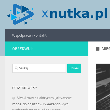
Skip to content
Współpraca i kontakt
OBSERWUJ:
MIE
Szukaj:
OSTATNIE WPISY
Męski rower elektryczny: jak wybrać
model do dojazdów i weekendowych
wycieczek, na co zwrócić uwagę