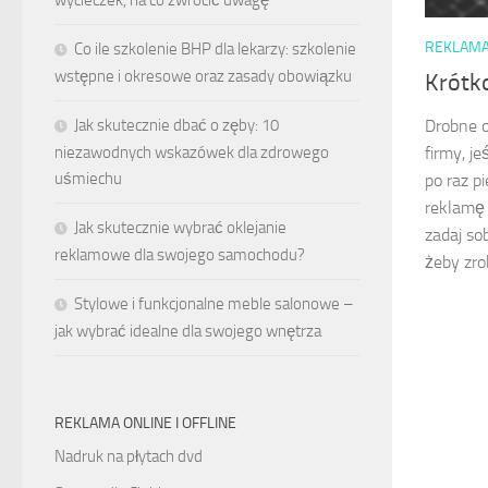
REKLAMA 
Co ile szkolenie BHP dla lekarzy: szkolenie
wstępne i okresowe oraz zasady obowiązku
Krótko
Drobne o
Jak skutecznie dbać o zęby: 10
firmy, j
niezawodnych wskazówek dla zdrowego
uśmiechu
po raz p
reklamę 
Jak skutecznie wybrać oklejanie
zadaj so
reklamowe dla swojego samochodu?
żeby zrob
Stylowe i funkcjonalne meble salonowe –
jak wybrać idealne dla swojego wnętrza
REKLAMA ONLINE I OFFLINE
Nadruk na płytach dvd