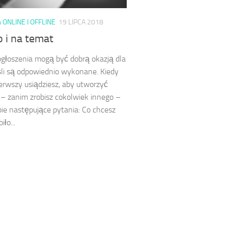
ONLINE I OFFLINE
19 LIPCA 2018
 i na temat
głoszenia mogą być dobrą okazją dla
eśli są odpowiednio wykonane. Kiedy
ierwszy usiądziesz, aby utworzyć
– zanim zrobisz cokolwiek innego –
bie następujące pytania: Co chcesz
iło...