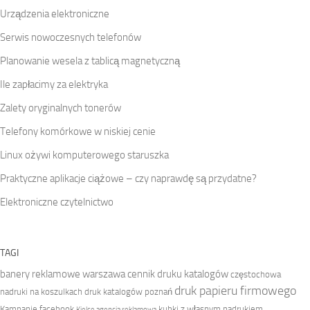
Urządzenia elektroniczne
Serwis nowoczesnych telefonów
Planowanie wesela z tablicą magnetyczną
Ile zapłacimy za elektryka
Zalety oryginalnych tonerów
Telefony komórkowe w niskiej cenie
Linux ożywi komputerowego staruszka
Praktyczne aplikacje ciążowe – czy naprawdę są przydatne?
Elektroniczne czytelnictwo
TAGI
banery reklamowe warszawa
cennik druku katalogów
częstochowa
druk papieru firmowego
nadruki na koszulkach
druk katalogów poznań
Kampanie facebook
kubki z własnym nadrukiem
Kielce agencja reklamowa