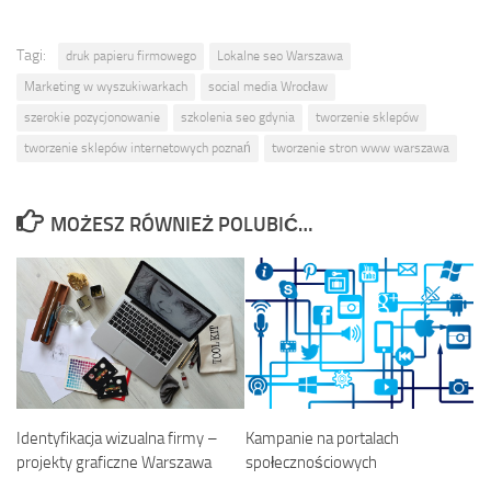
Tagi:
druk papieru firmowego
Lokalne seo Warszawa
Marketing w wyszukiwarkach
social media Wrocław
szerokie pozycjonowanie
szkolenia seo gdynia
tworzenie sklepów
tworzenie sklepów internetowych poznań
tworzenie stron www warszawa
MOŻESZ RÓWNIEŻ POLUBIĆ…
Identyfikacja wizualna firmy –
Kampanie na portalach
projekty graficzne Warszawa
społecznościowych