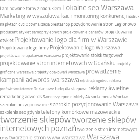
Lokalne seo Warszawa
Laminowane torby z nadrukiem
Marketing w wyszukiwarkach
monitoring konkurencji
nadruk
pozycjonowanie stron Legionowo
na płytach dvd
Optymalizacja prestashop
projektowanie
producent etykiet samoprzylepnych
projektowanie banerów
Projektowanie logo dla firm w Warszawie
etykiet
Projektowanie logo Warszawa
Projektowanie logo firmy
projektowanie stoisk targowych
projektowanie opakowań warszawa
projektowanie stron internetowych w Gdańsku
projekty
prowadzenie
graficzne warszawa
projekty opakowań warszawa
kampanii adwords warszawa
rejestracja logotypu
reklama
reklamy świetlne
Reklamowe torby dla sklepowe
podświetlana katowice
remarketing adwords
Samoprzylepne etykiety A4
social media Wrocław
szerokie pozycjonowanie Warszawa
szerokie pozycjonowanie
telefony komórkowe mazowieckie
szkolenia seo gdynia
tworzenie sklepów
tworzenie sklepów
internetowych poznań
tworzenie stron internetowych
Warszawa
tworzenie stron www warszawa
cms