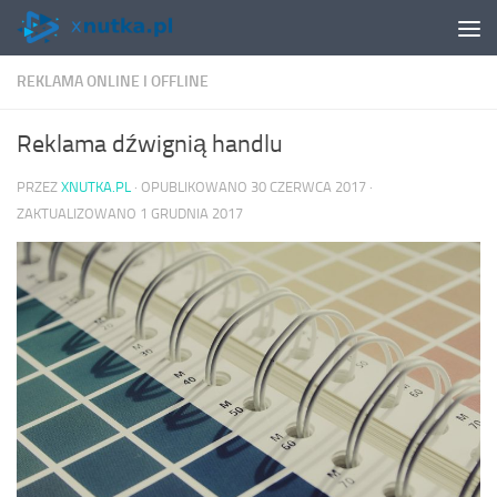
Skip to content
REKLAMA ONLINE I OFFLINE
Reklama dźwignią handlu
PRZEZ
XNUTKA.PL
· OPUBLIKOWANO
30 CZERWCA 2017
·
ZAKTUALIZOWANO
1 GRUDNIA 2017