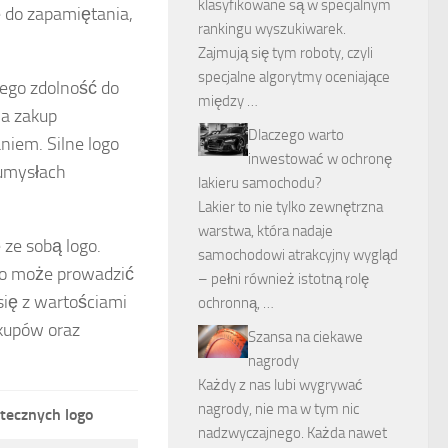
klasyfikowane są w specjalnym
 do zapamiętania,
rankingu wyszukiwarek.
Zajmują się tym roboty, czyli
specjalne algorytmy oceniające
jego zdolność do
między …
na zakup
Dlaczego warto
niem. Silne logo
inwestować w ochronę
 umysłach
lakieru samochodu?
Lakier to nie tylko zewnętrzna
warstwa, która nadaje
 ze sobą logo.
samochodowi atrakcyjny wygląd
co może prowadzić
– pełni również istotną rolę
 się z wartościami
ochronną, …
akupów oraz
Szansa na ciekawe
nagrody
Każdy z nas lubi wygrywać
nagrody, nie ma w tym nic
tecznych logo
nadzwyczajnego. Każda nawet