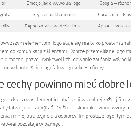
lor
Emocje, jakie wywołuje logo
Google – różno
grafia
Styl i charakter marki
Coca-Cola – klas
olika
Reprezentacja wartości i misji
Apple – prostota
powyższym elementom, logo staje się nie tylko prostym znak
iem do komunikacji z klientami. Dobrze przemyślane logo ma
nie mocnej pozycji rynkowej i zbudowanie zaufania wśród kl
ione w kontekście długofalowego sukcesu firmy.
ie cechy powinno mieć dobre 
ogo to kluczowy element identyfikacji wizualnej każdej firm
 aby łatwo je zapamiętać. Złożone i skomplikowane wzory m
enia i mniej atrakcyjne dla odbiorcy. Im prostsze logo, tym b
 łatwiej pozostaje w pamięci.