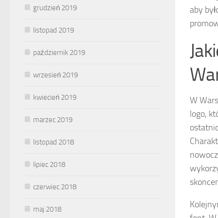
grudzień 2019
aby był
promow
listopad 2019
Jak
październik 2019
War
wrzesień 2019
kwiecień 2019
W Warsz
logo, k
marzec 2019
ostatni
Charakt
listopad 2018
nowocze
lipiec 2018
wykorzy
skoncen
czerwiec 2018
Kolejn
maj 2018
font. W