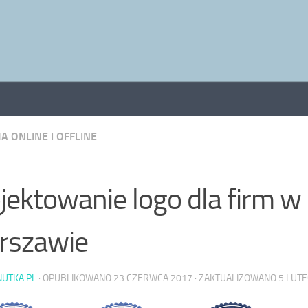
A ONLINE I OFFLINE
jektowanie logo dla firm w
rszawie
NUTKA.PL
· OPUBLIKOWANO
23 CZERWCA 2017
· ZAKTUALIZOWANO
5 LUT