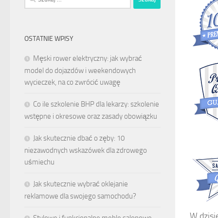
OSTATNIE WPISY
Męski rower elektryczny: jak wybrać
model do dojazdów i weekendowych
wycieczek, na co zwrócić uwagę
Co ile szkolenie BHP dla lekarzy: szkolenie
wstępne i okresowe oraz zasady obowiązku
Jak skutecznie dbać o zęby: 10
niezawodnych wskazówek dla zdrowego
uśmiechu
Jak skutecznie wybrać oklejanie
reklamowe dla swojego samochodu?
W dzisi
Stylowe i funkcjonalne meble salonowe –