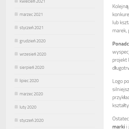
kwiecień 2021
Kolejną
konkure
marzec 2021
lub ksz
styczeń 2021
marek, 
grudzień 2020
Ponad
wyspecj
wrzesień 2020
projekt
sierpień 2020
długotr
lipiec 2020
Logo p
silniejs
marzec 2020
przykła
kształt
luty 2020
Ostatec
styczeń 2020
marki
i