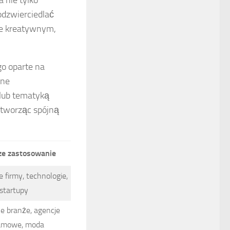
odzwierciedlać
rze kreatywnym,
o oparte na
zne
 lub tematyką
 tworząc spójną
ze zastosowanie
firmy, technologie,
startupy
e branże, agencje
amowe, moda