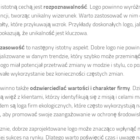
 istotną cechą jest
rozpoznawalność
. Logo powinno wyróżn
ncji, tworząc unikalny wizerunek. Warto zastosować w nim 
tałty, które przykuwają wzrok. Przykłady doskonałych logo, j
pokazują, że unikalność jest kluczowa.
czasowość
to następny istotny aspekt. Dobre logo nie powi
alizowane w danym trendzie, który szybko może przeminąć
 logo miał potencjał przetrwać zmiany w modzie i stylu, co po
wałe wykorzystanie bez konieczności częstych zmian.
owinno także
odzwierciedlać wartości i charakter firmy
. Dz
zą więź z klientami, którzy identyfikują się z misją i celami 
dem są loga firm ekologicznych, które często wykorzystują na
y, aby promować swoje zaangażowanie w ochronę środowis
znie, dobrze zaprojektowane logo może znacząco wpłynąć 
 jej sukces na rynku. Dlatego warto poświęcić czas i uwagę n