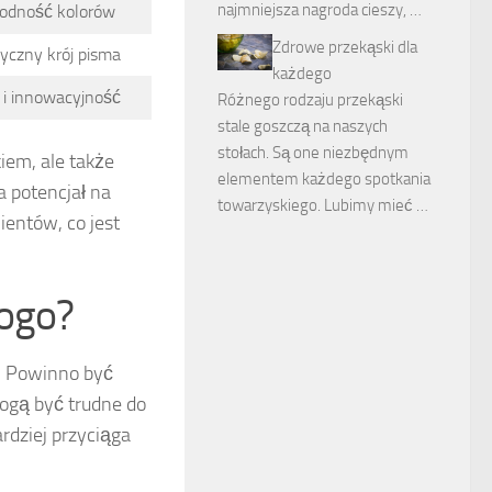
najmniejsza nagroda cieszy, …
rodność kolorów
Zdrowe przekąski dla
yczny krój pisma
każdego
 i innowacyjność
Różnego rodzaju przekąski
stale goszczą na naszych
stołach. Są one niezbędnym
iem, ale także
elementem każdego spotkania
 potencjał na
towarzyskiego. Lubimy mieć …
ientów, co jest
logo?
y. Powinno być
ogą być trudne do
ardziej przyciąga