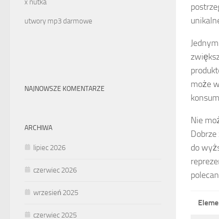
x nutka
postrze
unikaln
utwory mp3 darmowe
Jednym 
zwięks
produkt
może wy
NAJNOWSZE KOMENTARZE
konsum
Nie moż
ARCHIWA
Dobrze 
do wyżs
lipiec 2026
repreze
czerwiec 2026
polecan
wrzesień 2025
Eleme
czerwiec 2025