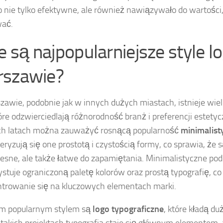
o nie tylko efektywne, ale również nawiązywało do wartości,
ać.
ie są najpopularniejsze style l
szawie?
awie, podobnie jak w innych dużych miastach, istnieje wie
tóre odzwierciedlają różnorodność branż i preferencji estety
ch latach można zauważyć rosnącą popularność
minimalist
eryzują się one prostotą i czystością formy, co sprawia, że s
sne, ale także łatwe do zapamiętania. Minimalistyczne pod
stuje ograniczoną paletę kolorów oraz prostą typografię, c
trowanie się na kluczowych elementach marki.
ym popularnym stylem są
logo typograficzne
, które kładą du
 takich projektach typografia staje się głównym elementem, a