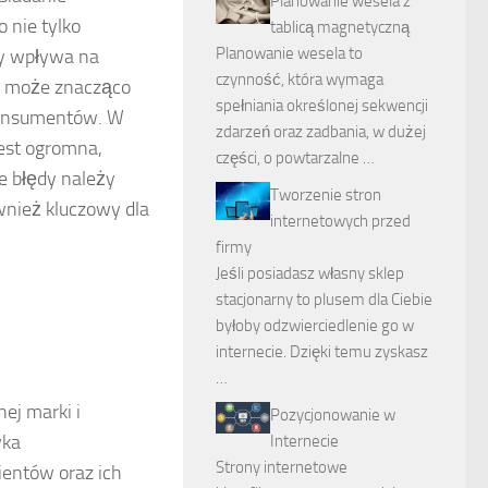
Planowanie wesela z
o nie tylko
tablicą magnetyczną
Planowanie wesela to
óry wpływa na
czynność, która wymaga
go może znacząco
spełniania określonej sekwencji
konsumentów. W
zdarzeń oraz zadbania, w dużej
jest ogromna,
części, o powtarzalne …
e błędy należy
Tworzenie stron
wnież kluczowy dla
internetowych przed
firmy
Jeśli posiadasz własny sklep
stacjonarny to plusem dla Ciebie
byłoby odzwierciedlenie go w
internecie. Dzięki temu zyskasz
…
ej marki i
Pozycjonowanie w
wka
Internecie
Strony internetowe
ientów oraz ich