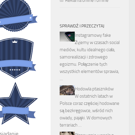
Reklama online i offline
SPRAWDŹ I PRZECZYTAJ
Instagramowy fake
Żyjemy w czasach social
mediów, kultu idealnego ciała,
samorealizacji i zdrowego
egoizmu. Połączenie tych
wszystkich elementów sprawia,
…
Hodowla ptaszników
W ostatnich latach w
Polsce coraz częściej hodowane
są bezkręgowce, wśród nich
owady, pająki. W domowych
terrariach …
siadanie