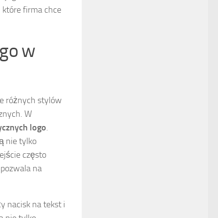
 które firma chce
ogo w
le różnych stylów
cznych. W
ycznych logo
.
ą nie tylko
ejście często
o pozwala na
ży nacisk na tekst i
 nie tylko