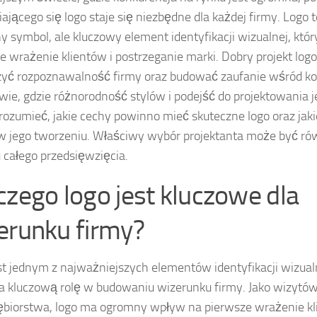
ającego się logo staje się niezbędne dla każdej firmy. Logo t
ny symbol, ale kluczowy element identyfikacji wizualnej, kt
e wrażenie klientów i postrzeganie marki. Dobry projekt lo
zyć rozpoznawalność firmy oraz budować zaufanie wśród 
ie, gdzie różnorodność stylów i podejść do projektowania 
rozumieć, jakie cechy powinno mieć skuteczne logo oraz jaki
w jego tworzeniu. Właściwy wybór projektanta może być ró
 całego przedsięwzięcia.
czego logo jest kluczowe dla
erunku firmy?
st jednym z najważniejszych elementów identyfikacji wizualn
 kluczową rolę w budowaniu wizerunku firmy. Jako wizytó
ębiorstwa, logo ma ogromny wpływ na pierwsze wrażenie kl