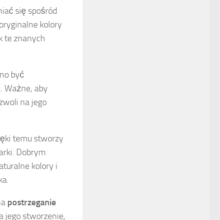
iać się spośród
oryginalne kolory
ak te znanych
nno być
. Ważne, aby
zwoli na jego
ięki temu stworzy
marki. Dobrym
turalne kolory i
ka.
na
postrzeganie
a jego stworzenie,