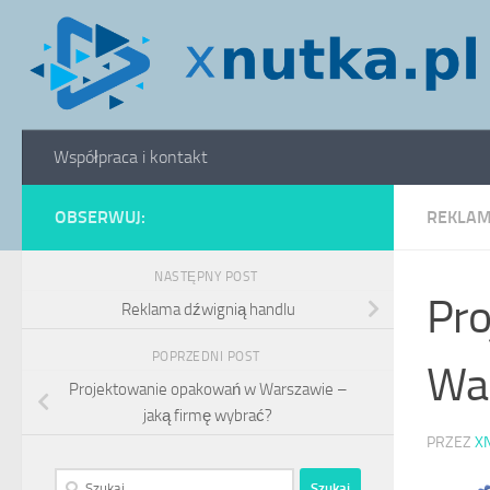
Skip to content
Współpraca i kontakt
OBSERWUJ:
REKLAM
NASTĘPNY POST
Pro
Reklama dźwignią handlu
POPRZEDNI POST
Wa
Projektowanie opakowań w Warszawie –
jaką firmę wybrać?
PRZEZ
X
Szukaj: