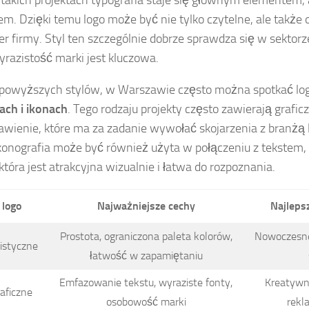
em. Dzięki temu logo może być nie tylko czytelne, ale także 
er firmy. Styl ten szczególnie dobrze sprawdza się w sekto
yrazistość marki jest kluczowa.
powyższych stylów, w Warszawie często można spotkać log
ch i ikonach
. Tego rodzaju projekty często zawierają grafic
awienie, które ma za zadanie wywołać skojarzenia z branżą
Ikonografia może być również użyta w połączeniu z tekstem,
 która jest atrakcyjna wizualnie i łatwa do rozpoznania.
 logo
Najważniejsze cechy
Najleps
Prostota, ograniczona paleta kolorów,
Nowoczesne 
istyczne
łatwość w zapamiętaniu
Emfazowanie tekstu, wyraziste fonty,
Kreatywn
aficzne
osobowość marki
rekl