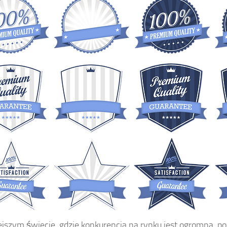
ejszym świecie, gdzie konkurencja na rynku jest ogromna, po