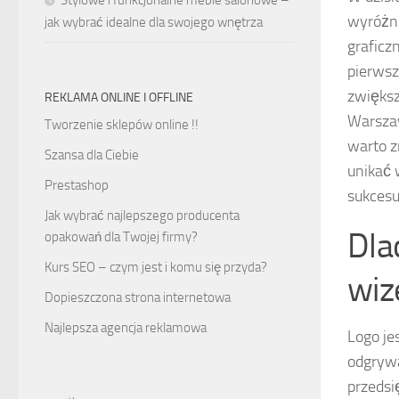
wyróżni
jak wybrać idealne dla swojego wnętrza
graficz
pierwsz
zwięks
REKLAMA ONLINE I OFFLINE
Warszaw
Tworzenie sklepów online !!
warto z
Szansa dla Ciebie
unikać 
Prestashop
sukcesu
Jak wybrać najlepszego producenta
Dla
opakowań dla Twojej firmy?
Kurs SEO – czym jest i komu się przyda?
wiz
Dopieszczona strona internetowa
Najlepsza agencja reklamowa
Logo je
odgrywa
przedsi