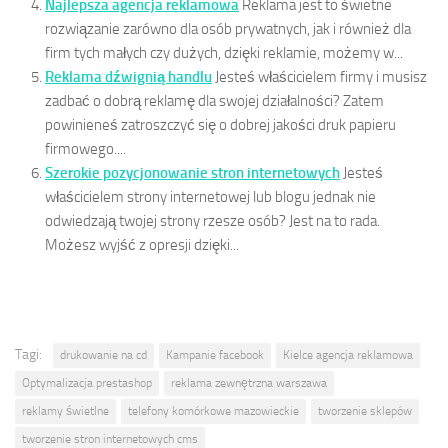
Najlepsza agencja reklamowa
Reklama jest to świetne
rozwiązanie zarówno dla osób prywatnych, jak i również dla
firm tych małych czy dużych, dzięki reklamie, możemy w...
Reklama dźwignią handlu
Jesteś właścicielem firmy i musisz
zadbać o dobrą reklamę dla swojej działalności? Zatem
powinieneś zatroszczyć się o dobrej jakości druk papieru
firmowego....
Szerokie pozycjonowanie stron internetowych
Jesteś
właścicielem strony internetowej lub blogu jednak nie
odwiedzają twojej strony rzesze osób? Jest na to rada.
Możesz wyjść z opresji dzięki...
Tagi:
drukowanie na cd
Kampanie facebook
Kielce agencja reklamowa
Optymalizacja prestashop
reklama zewnętrzna warszawa
reklamy świetlne
telefony komórkowe mazowieckie
tworzenie sklepów
tworzenie stron internetowych cms