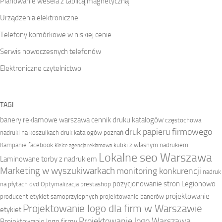
Planowanie wesela z tablicą magnetyczną
Urządzenia elektroniczne
Telefony komórkowe w niskiej cenie
Serwis nowoczesnych telefonów
Elektroniczne czytelnictwo
TAGI
banery reklamowe warszawa
cennik druku katalogów
częstochowa
druk papieru firmowego
nadruki na koszulkach
druk katalogów poznań
Kampanie facebook
kubki z własnym nadrukiem
Kielce agencja reklamowa
Lokalne seo Warszawa
Laminowane torby z nadrukiem
Marketing w wyszukiwarkach
monitoring konkurencji
nadruk
pozycjonowanie stron Legionowo
na płytach dvd
Optymalizacja prestashop
projektowanie
producent etykiet samoprzylepnych
projektowanie banerów
Projektowanie logo dla firm w Warszawie
etykiet
Projektowanie logo Warszawa
Projektowanie logo firmy