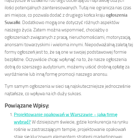
najszybsze w działaniu i do tego docierają do naprawdę dużych
ilości potencjalnych zainteresowanych. Tutaj nie ogranicza nas czas
ani miejsce, co pozwala dodać z drugiego końca kraju
ogłoszenia
Suwałki
. Dodatkowo mogą one dotyczyć różnych aspektów
naszego życia. Zatem można wspomnieć, chociażby o
ogłoszeniach związanych z pracą, nieruchomościami, motoryzacją,
anonsami towarzyskimi i wieloma innymi. Niepodważalną zaletą tej
formy ogłoszeń jest to, że są one w swojej podstawowej formie
bezpłatne. Oczywiście chcąc wpłynąć na to, że nasze ogłoszenia
dotrą do szerszego audytorium, możemy uiścić drobną opłatę za
wyróżnienie lub inną formę promocji naszego anonsu.
Tym samym ogłoszenia w sieci są najskuteczniejsze jednocześnie
najtańsze, co wpływa na ich duży sukces.
Powiązane Wpisy:
Projektowanie opakowań w Warszawie – jaką firmę
wybrać?
W dzisiejszym świecie, gdzie konkurencja na rynku
rośnie w zastraszającym tempie, projektowanie opakowań
staje się kluczowym elementem strategii marketingowej