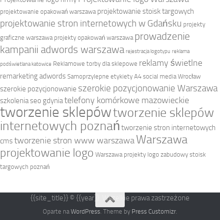
projektowanie stoisk targowych
projektowanie opakowań warszawa
projektowanie stron internetowych w Gdańsku
projekty
prowadzenie
graficzne warszawa
projekty opakowań warszawa
kampanii adwords warszawa
rejestracja logotypu
reklama
reklamy świetlne
Reklamowe torby dla sklepowe
podświetlana katowice
remarketing adwords
Samoprzylepne etykiety A4
social media Wrocław
szerokie pozycjonowanie Warszawa
szerokie pozycjonowanie
telefony komórkowe mazowieckie
szkolenia seo gdynia
tworzenie sklepów
tworzenie sklepów
internetowych poznań
tworzenie stron internetowych
Warszawa
tworzenie stron www warszawa
cms
projektowanie logo
Warszawa projekty logo
zabudowy stoisk
targowych poznań
{{site_title}} © {{year}}. Wszelkie prawa zastrzeżone
Oparte na
WordPress
. Theme by
Press Customizr
.