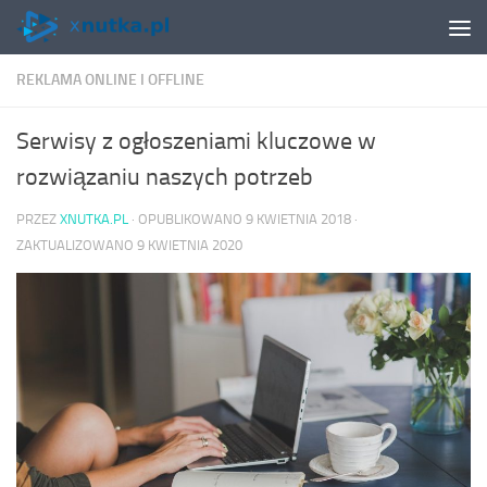
Skip to content
REKLAMA ONLINE I OFFLINE
Serwisy z ogłoszeniami kluczowe w
rozwiązaniu naszych potrzeb
PRZEZ
XNUTKA.PL
· OPUBLIKOWANO
9 KWIETNIA 2018
·
ZAKTUALIZOWANO
9 KWIETNIA 2020