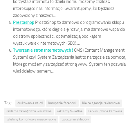
korzysta z internetu to dzięki niemu możemy znaleźć
interesujące nas informacje. Gwarantujemy, że będziesz
zadowolony z naszych...
Prestashop
PrestaShop to darmowe oprogramowanie sklepu
internetowego, które ciągle się rozwija, ma darmowe wsparcie
od strony społeczności, optymalizacją pod kątem
wyszukiwarek internetowych (SEO),...
Tworzenie stron internetowych !
CMS (Content Management
System) czyli System Zarządzania jest to narzędzie za pomocą
którego możemy zarządzać stroną www. System ten pozwala
właścicielowi samem...
Tagi:
drukowanie na cd
Kampanie facebook
Kielce agencja reklamowa
reklama zewnętrzna warszawa
reklamy świetlne
serwis iphone katowice
telefony komórkowe mazowieckie
tworzenie sklepów