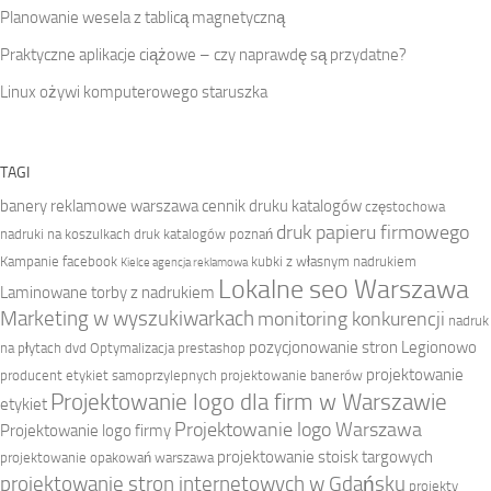
Planowanie wesela z tablicą magnetyczną
Praktyczne aplikacje ciążowe – czy naprawdę są przydatne?
Linux ożywi komputerowego staruszka
TAGI
banery reklamowe warszawa
cennik druku katalogów
częstochowa
druk papieru firmowego
nadruki na koszulkach
druk katalogów poznań
Kampanie facebook
kubki z własnym nadrukiem
Kielce agencja reklamowa
Lokalne seo Warszawa
Laminowane torby z nadrukiem
Marketing w wyszukiwarkach
monitoring konkurencji
nadruk
pozycjonowanie stron Legionowo
na płytach dvd
Optymalizacja prestashop
projektowanie
producent etykiet samoprzylepnych
projektowanie banerów
Projektowanie logo dla firm w Warszawie
etykiet
Projektowanie logo Warszawa
Projektowanie logo firmy
projektowanie stoisk targowych
projektowanie opakowań warszawa
projektowanie stron internetowych w Gdańsku
projekty