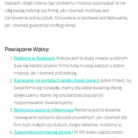
ilościach, dzięki czemu bez problemu możesz wyposażyć w nie
całą swoją rodzinę czy firmę, jak i również możliwe jest
zamówienie jednej sztuki. Oczywiście w zestawie jest ładowarka,
jak i również gwarancja na długi okres.
Powiązane Wpisy:
Reklamy w Krakowie
Kraków jest to duże miasto w którym
żyje się bardzo szybko, firmy tutaj muszą walczyć o dobre
miejsce, jak i również potrzebują...
Kampanie na portalach społecznościowych
Jeżeli chcesz, by
twoja firma się rozwijała, mamy dla ciebie świetną ofertę,
dzięki czemu stanie się ona bardziej popularna i
rozpoznawalna. Gwarantujemy...
Najlepsza agencja reklamowa
Reklama jest to świetne
rozwiązanie zarówno dla osób prywatnych, jak i również dla
firm tych małych czy dużych, dzięki reklamie, możemy w...
Zaprojektujemy twoją stronę !
W XXI wieku każda osoba