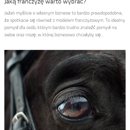
Jaką franczyzę warto wybrać?
Jeżeli myślicie o własnym biznesie to bardzo prawdopodobne,
że spotkacie się również z modelem franczyzowym. To idealny
pomysł dla osób, którym bardzo trudno znaleźć pomysł na
siebie oraz niszę, w której biznesowo chciałyby się...