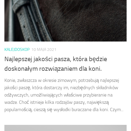
KALEJDOSKOP
10 MAJA 2021
Najlepszej jakości pasza, która będzie
doskonałym rozwiązaniem dla koni.
Konie, zwłaszcza w okresie zimowym, potrzebują najlepszej
jakości paszę, która dostarczy im, niezbędnych składników
odżywczych, umożliwiających właściwe przybieranie na
wadze. Choć istnieje kilka rodzajów paszy, największą
popularnością, cieszą się wysłodki buraczane dla koni. Czym...