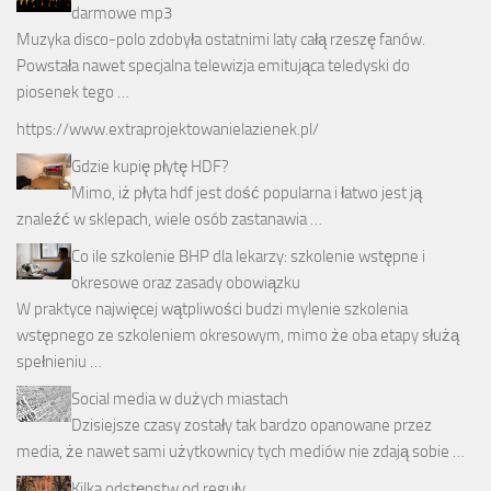
darmowe mp3
Muzyka disco-polo zdobyła ostatnimi laty całą rzeszę fanów.
Powstała nawet specjalna telewizja emitująca teledyski do
piosenek tego …
https://www.extraprojektowanielazienek.pl/
Gdzie kupię płytę HDF?
Mimo, iż płyta hdf jest dość popularna i łatwo jest ją
znaleźć w sklepach, wiele osób zastanawia …
Co ile szkolenie BHP dla lekarzy: szkolenie wstępne i
okresowe oraz zasady obowiązku
W praktyce najwięcej wątpliwości budzi mylenie szkolenia
wstępnego ze szkoleniem okresowym, mimo że oba etapy służą
spełnieniu …
Social media w dużych miastach
Dzisiejsze czasy zostały tak bardzo opanowane przez
media, że nawet sami użytkownicy tych mediów nie zdają sobie …
Kilka odstępstw od reguły