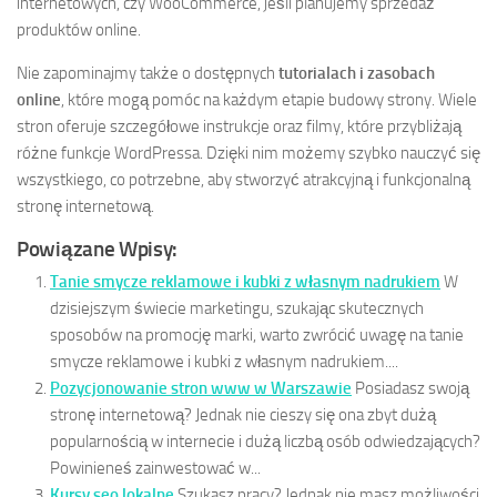
internetowych, czy WooCommerce, jeśli planujemy sprzedaż
produktów online.
Nie zapominajmy także o dostępnych
tutorialach i zasobach
online
, które mogą pomóc na każdym etapie budowy strony. Wiele
stron oferuje szczegółowe instrukcje oraz filmy, które przybliżają
różne funkcje WordPressa. Dzięki nim możemy szybko nauczyć się
wszystkiego, co potrzebne, aby stworzyć atrakcyjną i funkcjonalną
stronę internetową.
Powiązane Wpisy:
Tanie smycze reklamowe i kubki z własnym nadrukiem
W
dzisiejszym świecie marketingu, szukając skutecznych
sposobów na promocję marki, warto zwrócić uwagę na tanie
smycze reklamowe i kubki z własnym nadrukiem....
Pozycjonowanie stron www w Warszawie
Posiadasz swoją
stronę internetową? Jednak nie cieszy się ona zbyt dużą
popularnością w internecie i dużą liczbą osób odwiedzających?
Powinieneś zainwestować w...
Kursy seo lokalne
Szukasz pracy? Jednak nie masz możliwości