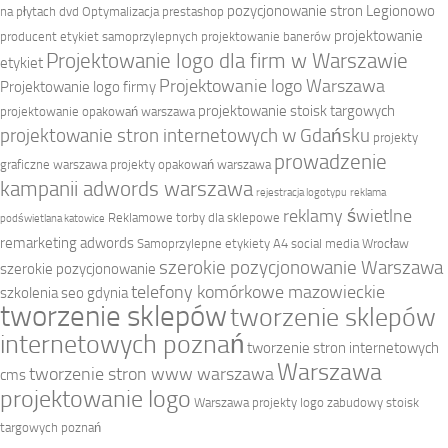
pozycjonowanie stron Legionowo
na płytach dvd
Optymalizacja prestashop
projektowanie
producent etykiet samoprzylepnych
projektowanie banerów
Projektowanie logo dla firm w Warszawie
etykiet
Projektowanie logo Warszawa
Projektowanie logo firmy
projektowanie stoisk targowych
projektowanie opakowań warszawa
projektowanie stron internetowych w Gdańsku
projekty
prowadzenie
graficzne warszawa
projekty opakowań warszawa
kampanii adwords warszawa
rejestracja logotypu
reklama
reklamy świetlne
Reklamowe torby dla sklepowe
podświetlana katowice
remarketing adwords
Samoprzylepne etykiety A4
social media Wrocław
szerokie pozycjonowanie Warszawa
szerokie pozycjonowanie
telefony komórkowe mazowieckie
szkolenia seo gdynia
tworzenie sklepów
tworzenie sklepów
internetowych poznań
tworzenie stron internetowych
Warszawa
tworzenie stron www warszawa
cms
projektowanie logo
Warszawa projekty logo
zabudowy stoisk
targowych poznań