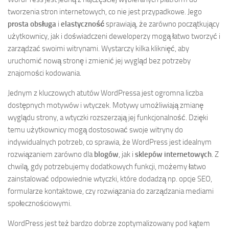
tworzenia stron internetowych, co nie jest przypadkowe. Jego
prosta obsługa
i
elastyczność
sprawiają, że zarówno początkujący
użytkownicy, jak i doświadczeni deweloperzy mogą łatwo tworzyć i
zarządzać swoimi witrynami. Wystarczy kilka kliknięć, aby
uruchomić nową stronę i zmienić jej wygląd bez potrzeby
znajomości kodowania.
Jednym z kluczowych atutów WordPressa jest ogromna liczba
dostępnych motywów i wtyczek. Motywy umożliwiają zmianę
wyglądu strony, a wtyczki rozszerzają jej funkcjonalność. Dzięki
temu użytkownicy mogą dostosować swoje witryny do
indywidualnych potrzeb, co sprawia, że WordPress jest idealnym
rozwiązaniem zarówno dla
blogów
, jak i
sklepów internetowych
. Z
chwilą, gdy potrzebujemy dodatkowych funkcji, możemy łatwo
zainstalować odpowiednie wtyczki, które dodadzą np. opcje SEO,
formularze kontaktowe, czy rozwiązania do zarządzania mediami
społecznościowymi.
WordPress jest też bardzo dobrze zoptymalizowany pod kątem