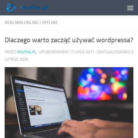
Skip to content
REKLAMA ONLINE I OFFLINE
Dlaczego warto zacząć używać wordpressa?
PRZEZ
XNUTKA.PL
· OPUBLIKOWANO
17 LIPCA 2017
· ZAKTUALIZOWANO
5
LUTEGO 2026