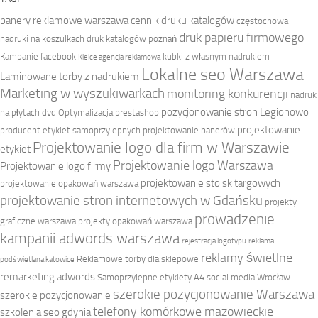
banery reklamowe warszawa
cennik druku katalogów
częstochowa
druk papieru firmowego
nadruki na koszulkach
druk katalogów poznań
Kampanie facebook
kubki z własnym nadrukiem
Kielce agencja reklamowa
Lokalne seo Warszawa
Laminowane torby z nadrukiem
Marketing w wyszukiwarkach
monitoring konkurencji
nadruk
pozycjonowanie stron Legionowo
na płytach dvd
Optymalizacja prestashop
projektowanie
producent etykiet samoprzylepnych
projektowanie banerów
Projektowanie logo dla firm w Warszawie
etykiet
Projektowanie logo Warszawa
Projektowanie logo firmy
projektowanie stoisk targowych
projektowanie opakowań warszawa
projektowanie stron internetowych w Gdańsku
projekty
prowadzenie
graficzne warszawa
projekty opakowań warszawa
kampanii adwords warszawa
rejestracja logotypu
reklama
reklamy świetlne
Reklamowe torby dla sklepowe
podświetlana katowice
remarketing adwords
Samoprzylepne etykiety A4
social media Wrocław
szerokie pozycjonowanie Warszawa
szerokie pozycjonowanie
telefony komórkowe mazowieckie
szkolenia seo gdynia