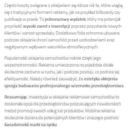
Często koszty związane z oklejaniem są niższe niż te, które wiążą
się z tradycyjnymi formami reklamy, jak na przykład billboardy czy
publikacje w prasie. To
jednorazowy wydatek
, który ma potencjał
przynieść
wysoki zwrot z inwestycji
poprzez pozyskanie nowych
klientów i wzrost sprzedaży. Dodatkowo folia ochronna używana
podczas oklejania chroni samochód przed uszkodzeniami oraz
negatywnym wpływem warunków atmosferycznych.
Popularność oklejania samochodów rośnie dzięki jego
wszechstronności. Reklama umieszczona na pojeździe działa
skutecznie zarówno w ruchu, jak i podczas postoju, co podnosi jej
efektywność. Należy również zauważyć, że
estetyka oklejenia
sprzyja budowaniu profesjonalnego wizerunku przedsiębiorstwa
.
Reasumując
, inwestycja w oklejanie reklamowe samochodów to
doskonała opcja dla przedsiębiorców poszukujących nowatorskich
metod promocji swoich usług lub produktów. Mobilna reklama
skutecznie dociera do potencjalnych klientów i znacząco podnosi
świadomość marki na rynku
.