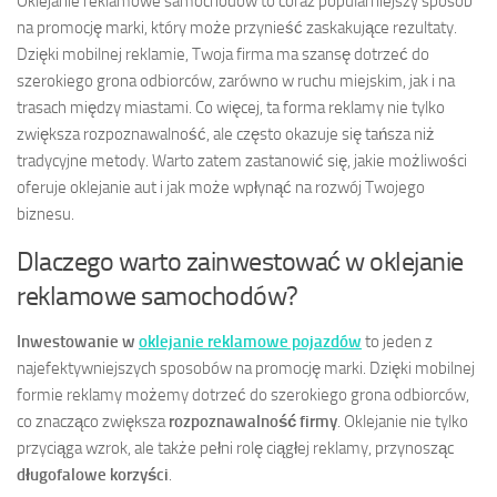
Oklejanie reklamowe samochodów to coraz popularniejszy sposób
na promocję marki, który może przynieść zaskakujące rezultaty.
Dzięki mobilnej reklamie, Twoja firma ma szansę dotrzeć do
szerokiego grona odbiorców, zarówno w ruchu miejskim, jak i na
trasach między miastami. Co więcej, ta forma reklamy nie tylko
zwiększa rozpoznawalność, ale często okazuje się tańsza niż
tradycyjne metody. Warto zatem zastanowić się, jakie możliwości
oferuje oklejanie aut i jak może wpłynąć na rozwój Twojego
biznesu.
Dlaczego warto zainwestować w oklejanie
reklamowe samochodów?
Inwestowanie w
oklejanie reklamowe pojazdów
to jeden z
najefektywniejszych sposobów na promocję marki. Dzięki mobilnej
formie reklamy możemy dotrzeć do szerokiego grona odbiorców,
co znacząco zwiększa
rozpoznawalność firmy
. Oklejanie nie tylko
przyciąga wzrok, ale także pełni rolę ciągłej reklamy, przynosząc
długofalowe korzyści
.