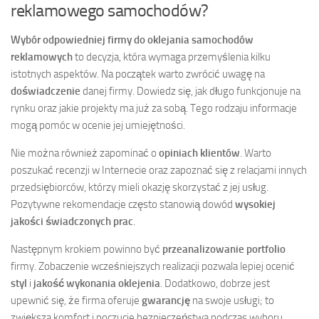
reklamowego samochodów?
Wybór odpowiedniej firmy do oklejania samochodów
reklamowych
to decyzja, która wymaga przemyślenia kilku
istotnych aspektów. Na początek warto zwrócić uwagę na
doświadczenie
danej firmy. Dowiedz się, jak długo funkcjonuje na
rynku oraz jakie projekty ma już za sobą. Tego rodzaju informacje
mogą pomóc w ocenie jej umiejętności.
Nie można również zapominać o
opiniach klientów
. Warto
poszukać recenzji w Internecie oraz zapoznać się z relacjami innych
przedsiębiorców, którzy mieli okazję skorzystać z jej usług.
Pozytywne rekomendacje często stanowią dowód
wysokiej
jakości świadczonych prac
.
Następnym krokiem powinno być
przeanalizowanie portfolio
firmy. Zobaczenie wcześniejszych realizacji pozwala lepiej ocenić
styl
i
jakość wykonania oklejenia
. Dodatkowo, dobrze jest
upewnić się, że firma oferuje
gwarancję
na swoje usługi; to
zwiększa komfort i poczucie bezpieczeństwa podczas wyboru