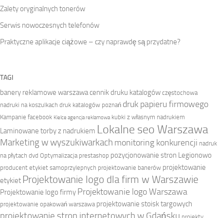
Zalety oryginalnych tonerów
Serwis nowoczesnych telefonów
Praktyczne aplikacje ciążowe – czy naprawdę są przydatne?
TAGI
banery reklamowe warszawa
cennik druku katalogów
częstochowa
druk papieru firmowego
nadruki na koszulkach
druk katalogów poznań
Kampanie facebook
kubki z własnym nadrukiem
Kielce agencja reklamowa
Lokalne seo Warszawa
Laminowane torby z nadrukiem
Marketing w wyszukiwarkach
monitoring konkurencji
nadruk
pozycjonowanie stron Legionowo
na płytach dvd
Optymalizacja prestashop
projektowanie
producent etykiet samoprzylepnych
projektowanie banerów
Projektowanie logo dla firm w Warszawie
etykiet
Projektowanie logo Warszawa
Projektowanie logo firmy
projektowanie stoisk targowych
projektowanie opakowań warszawa
projektowanie stron internetowych w Gdańsku
projekty