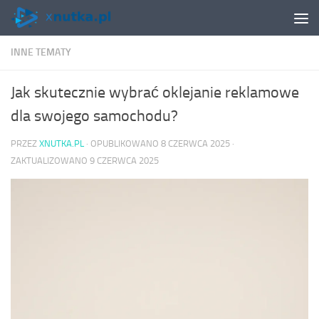
Skip to content
INNE TEMATY
Jak skutecznie wybrać oklejanie reklamowe
dla swojego samochodu?
PRZEZ
XNUTKA.PL
· OPUBLIKOWANO
8 CZERWCA 2025
·
ZAKTUALIZOWANO
9 CZERWCA 2025