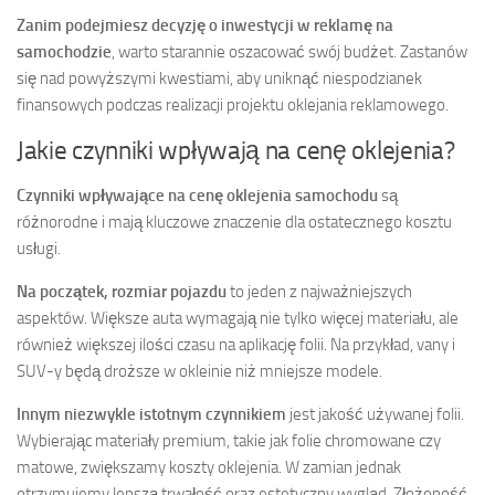
Zanim podejmiesz decyzję o inwestycji w reklamę na
samochodzie
, warto starannie oszacować swój budżet. Zastanów
się nad powyższymi kwestiami, aby uniknąć niespodzianek
finansowych podczas realizacji projektu oklejania reklamowego.
Jakie czynniki wpływają na cenę oklejenia?
Czynniki wpływające na cenę oklejenia samochodu
są
różnorodne i mają kluczowe znaczenie dla ostatecznego kosztu
usługi.
Na początek, rozmiar pojazdu
to jeden z najważniejszych
aspektów. Większe auta wymagają nie tylko więcej materiału, ale
również większej ilości czasu na aplikację folii. Na przykład, vany i
SUV-y będą droższe w okleinie niż mniejsze modele.
Innym niezwykle istotnym czynnikiem
jest jakość używanej folii.
Wybierając materiały premium, takie jak folie chromowane czy
matowe, zwiększamy koszty oklejenia. W zamian jednak
otrzymujemy lepszą trwałość oraz estetyczny wygląd. Złożoność