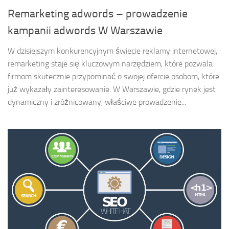
Remarketing adwords – prowadzenie
kampanii adwords W Warszawie
W dzisiejszym konkurencyjnym świecie reklamy internetowej,
remarketing staje się kluczowym narzędziem, które pozwala
firmom skutecznie przypominać o swojej ofercie osobom, które
już wykazały zainteresowanie. W Warszawie, gdzie rynek jest
dynamiczny i zróżnicowany, właściwe prowadzenie...