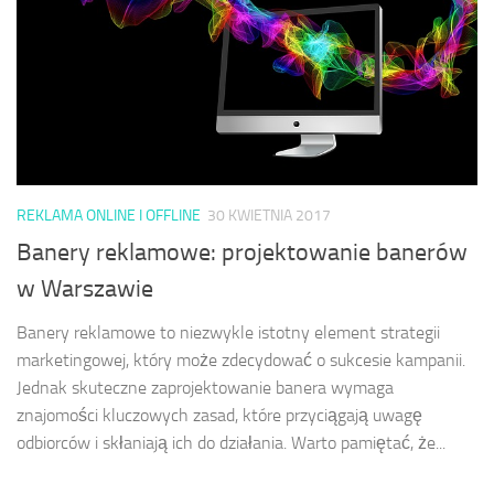
REKLAMA ONLINE I OFFLINE
30 KWIETNIA 2017
Banery reklamowe: projektowanie banerów
w Warszawie
Banery reklamowe to niezwykle istotny element strategii
marketingowej, który może zdecydować o sukcesie kampanii.
Jednak skuteczne zaprojektowanie banera wymaga
znajomości kluczowych zasad, które przyciągają uwagę
odbiorców i skłaniają ich do działania. Warto pamiętać, że...