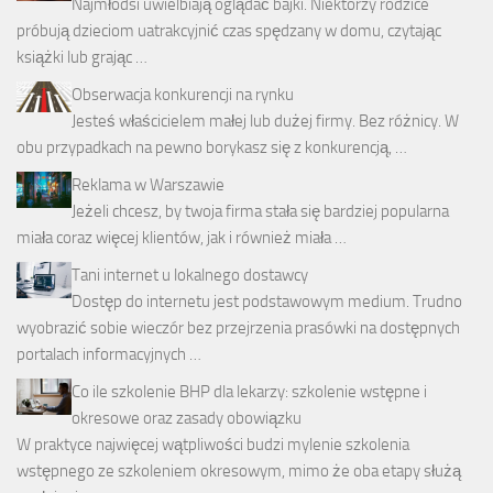
Najmłodsi uwielbiają oglądać bajki. Niektórzy rodzice
próbują dzieciom uatrakcyjnić czas spędzany w domu, czytając
książki lub grając …
Obserwacja konkurencji na rynku
Jesteś właścicielem małej lub dużej firmy. Bez różnicy. W
obu przypadkach na pewno borykasz się z konkurencją, …
Reklama w Warszawie
Jeżeli chcesz, by twoja firma stała się bardziej popularna
miała coraz więcej klientów, jak i również miała …
Tani internet u lokalnego dostawcy
Dostęp do internetu jest podstawowym medium. Trudno
wyobrazić sobie wieczór bez przejrzenia prasówki na dostępnych
portalach informacyjnych …
Co ile szkolenie BHP dla lekarzy: szkolenie wstępne i
okresowe oraz zasady obowiązku
W praktyce najwięcej wątpliwości budzi mylenie szkolenia
wstępnego ze szkoleniem okresowym, mimo że oba etapy służą