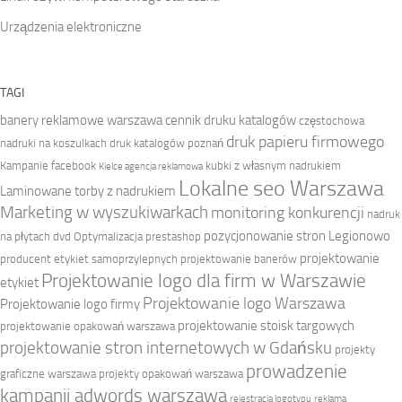
Urządzenia elektroniczne
TAGI
banery reklamowe warszawa
cennik druku katalogów
częstochowa
druk papieru firmowego
nadruki na koszulkach
druk katalogów poznań
Kampanie facebook
kubki z własnym nadrukiem
Kielce agencja reklamowa
Lokalne seo Warszawa
Laminowane torby z nadrukiem
Marketing w wyszukiwarkach
monitoring konkurencji
nadruk
pozycjonowanie stron Legionowo
na płytach dvd
Optymalizacja prestashop
projektowanie
producent etykiet samoprzylepnych
projektowanie banerów
Projektowanie logo dla firm w Warszawie
etykiet
Projektowanie logo Warszawa
Projektowanie logo firmy
projektowanie stoisk targowych
projektowanie opakowań warszawa
projektowanie stron internetowych w Gdańsku
projekty
prowadzenie
graficzne warszawa
projekty opakowań warszawa
kampanii adwords warszawa
rejestracja logotypu
reklama