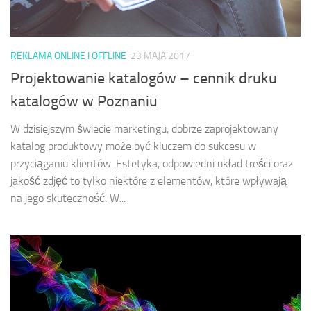
REKLAMA ONLINE I OFFLINE
23 MAJA 2017
Projektowanie katalogów – cennik druku
katalogów w Poznaniu
W dzisiejszym świecie marketingu, dobrze zaprojektowany
katalog produktowy może być kluczem do sukcesu w
przyciąganiu klientów. Estetyka, odpowiedni układ treści oraz
jakość zdjęć to tylko niektóre z elementów, które wpływają
na jego skuteczność. W...