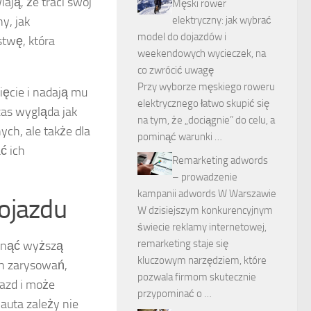
ją, że traci swój
Męski rower
elektryczny: jak wybrać
y, jak
model do dojazdów i
twę, która
weekendowych wycieczek, na
co zwrócić uwagę
Przy wyborze męskiego roweru
ięcie i nadają mu
elektrycznego łatwo skupić się
zas wygląda jak
na tym, że „dociągnie” do celu, a
ych, ale także dla
pominąć warunki …
ć ich
Remarketing adwords
– prowadzenie
kampanii adwords W Warszawie
ojazdu
W dzisiejszym konkurencyjnym
świecie reklamy internetowej,
remarketing staje się
ągnąć wyższą
kluczowym narzędziem, które
ch zarysowań,
pozwala firmom skutecznie
azd i może
przypominać o …
auta zależy nie