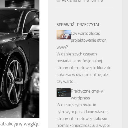
Reklama online i offline
SPRAWDŹ I PRZECZYTAJ
Czy warto zlecać
projektowanie stron
www?
W dzisiejszych czasach
posiadanie profesjonalnej
strony internetowej to klucz do
sukcesu w świecie online, ale
czy warto …
Praktyczne cms-y i
wordpress
W dzisiejszym świecie
cyfrowym posiadanie własnej
strony internetowej stało się
 atrakcyjny wygląd
niemal koniecznością, a wybór