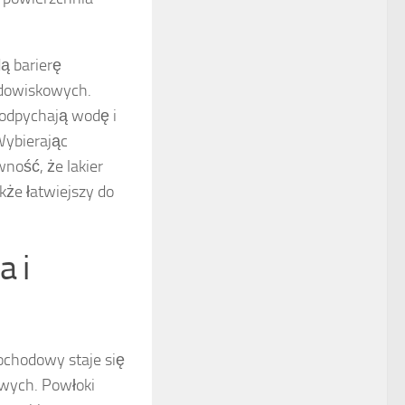
ą barierę
odowiskowych.
 odpychają wodę i
Wybierając
wność, że lakier
kże łatwiejszy do
a i
ochodowy staje się
owych. Powłoki