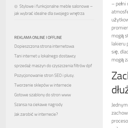
– pełni
Stylowe i funkcjonalne meble salonowe –
atmosf
jak wybrać idealne dla swojego wnętrza
użytkow
promien
mogą st
REKLAMA ONLINE I OFFLINE
lakieru
Dopieszczona strona internetowa
się, dl
Tani internet u lokalnego dostawcy
mogą za
sprzedaż maszyn do czyszczenia filtrów dpf
Zac
Pozycjonowanie stron SEO i plusy.
Tworzenie sklepów w internecie
dłu
Gotowe szablony do stron www
Jednym 
Szansa na ciekawe nagrody
zachowa
Jak zarobić w internecie?
proceso