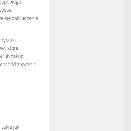
zapobiega
zyste.
elkie zabrudzenia
mycia i
ów, które
 lub zakup
amochód znacznie
w
takie jak