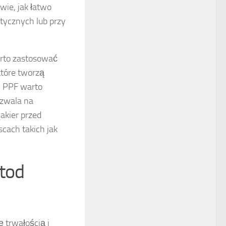
wie, jak łatwo
tycznych lub przy
rto zastosować
które tworzą
h PPF warto
ozwala na
akier przed
cach takich jak
tod
 trwałością i