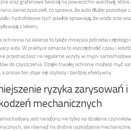
zne oraz grafenowe tworzą na powierzchni warstwę, która 
raniu zanieczyszczeń, co sprawia, że auto dłużej pozostaje c
ości hydrofobowe tych powłok sprawiają, że woda oraz wsz
spływają z lakieru.
 ochronna na lakierze to także mniejsza potrzeba częstego 
acji auta. W praktyce oznacza to oszczędność czasu i koszt
ie przeznaczasz na regularne wizyty w myjni samochodowej
tów do czyszczenia. Dzięki trwałej ochronie możesz myć s
, a proces ten staje się szybszy i bardziej efektywny.
iejszenie ryzyka zarysowań i
kodzeń mechanicznych
samochodowy jest narażony nie tylko na działanie czynnikó
rycznych, ale również na drobne uszkodzenia mechaniczne, 