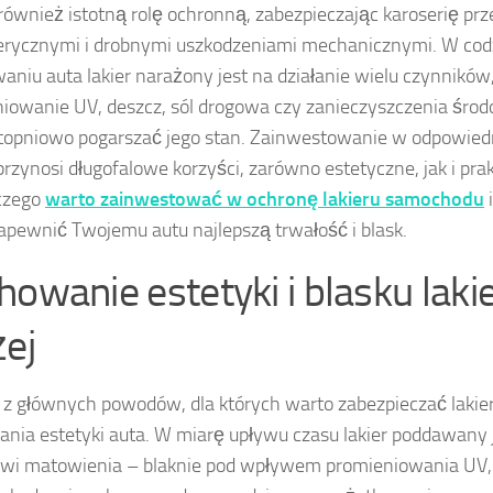
 również istotną rolę ochronną, zabezpieczając karoserię pr
erycznymi i drobnymi uszkodzeniami mechanicznymi. W co
aniu auta lakier narażony jest na działanie wielu czynników,
iowanie UV, deszcz, sól drogowa czy zanieczyszczenia środ
opniowo pogarszać jego stan. Zainwestowanie w odpowiedn
 przynosi długofalowe korzyści, zarówno estetyczne, jak i pr
aczego
warto zainwestować w ochronę lakieru samochodu
i
pewnić Twojemu autu najlepszą trwałość i blask.
howanie estetyki i blasku laki
żej
z głównych powodów, dla których warto zabezpieczać lakier
nia estetyki auta. W miarę upływu czasu lakier poddawany 
wi matowienia – blaknie pod wpływem promieniowania UV, a