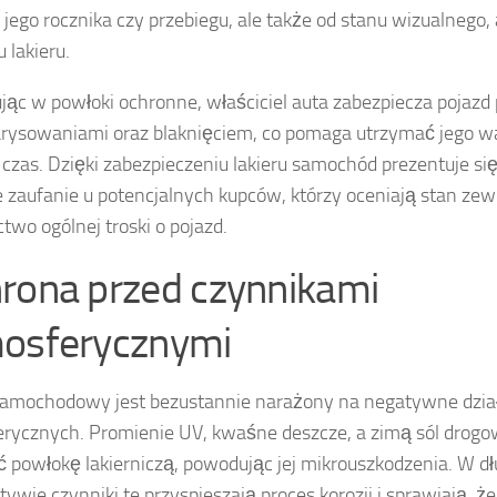
d jego rocznika czy przebiegu, ale także od stanu wizualnego,
 lakieru.
jąc w powłoki ochronne, właściciel auta zabezpiecza pojazd
rysowaniami oraz blaknięciem, co pomaga utrzymać jego w
 czas. Dzięki zabezpieczeniu lakieru samochód prezentuje się
 zaufanie u potencjalnych kupców, którzy oceniają stan zew
two ogólnej troski o pojazd.
rona przed czynnikami
osferycznymi
samochodowy jest bezustannie narażony na negatywne dzi
rycznych. Promienie UV, kwaśne deszcze, a zimą sól drogo
ć powłokę lakierniczą, powodując jej mikrouszkodzenia. W dł
tywie czynniki te przyspieszają proces korozji i sprawiają, ż