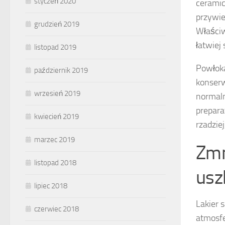
styczeń 2020
ceramic
przywie
grudzień 2019
Właściw
łatwiej 
listopad 2019
Powłoka
październik 2019
konserw
wrzesień 2019
normaln
prepara
kwiecień 2019
rzadziej
marzec 2019
Zmn
listopad 2018
usz
lipiec 2018
Lakier 
czerwiec 2018
atmosfe