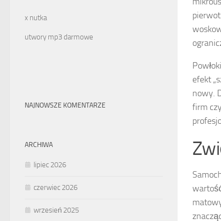
mikrous
pierwot
x nutka
woskowa
utwory mp3 darmowe
ogranic
Powłoki
efekt „
nowy. D
NAJNOWSZE KOMENTARZE
firm cz
profesj
Zwi
ARCHIWA
lipiec 2026
Samochó
wartość
czerwiec 2026
matowyc
wrzesień 2025
znacząc