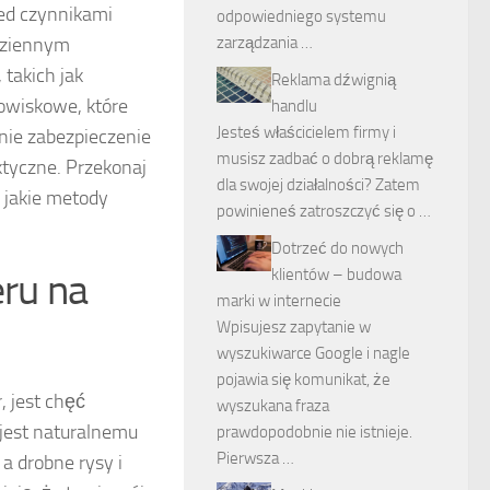
zed czynnikami
odpowiedniego systemu
zarządzania …
dziennym
 takich jak
Reklama dźwignią
owiskowe, które
handlu
Jesteś właścicielem firmy i
ie zabezpieczenie
musisz zadbać o dobrą reklamę
aktyczne. Przekonaj
dla swojej działalności? Zatem
 jakie metody
powinieneś zatroszczyć się o …
Dotrzeć do nowych
klientów – budowa
eru na
marki w internecie
Wpisujesz zapytanie w
wyszukiwarce Google i nagle
pojawia się komunikat, że
, jest chęć
wyszukana fraza
jest naturalnemu
prawdopodobnie nie istnieje.
Pierwsza …
 drobne rysy i