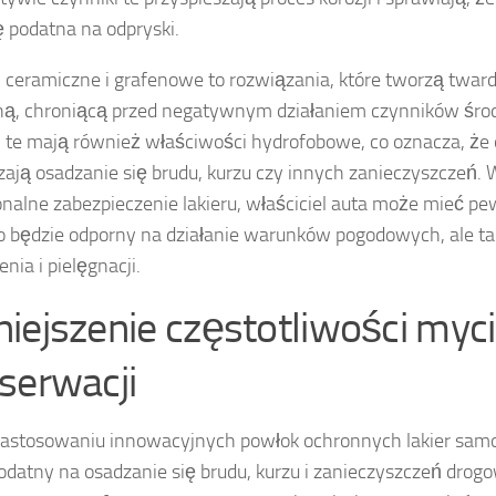
ię podatna na odpryski.
 ceramiczne i grafenowe to rozwiązania, które tworzą tward
ną, chroniącą przed negatywnym działaniem czynników śr
 te mają również właściwości hydrofobowe, co oznacza, że
zają osadzanie się brudu, kurzu czy innych zanieczyszczeń. 
onalne zabezpieczenie lakieru, właściciel auta może mieć pe
ko będzie odporny na działanie warunków pogodowych, ale ta
nia i pielęgnacji.
iejszenie częstotliwości myci
serwacji
zastosowaniu innowacyjnych powłok ochronnych lakier sam
odatny na osadzanie się brudu, kurzu i zanieczyszczeń drog