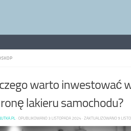
OSKOP
czego warto inwestować 
ronę lakieru samochodu?
NUTKA.PL
· OPUBLIKOWANO
3 LISTOPADA 2024
· ZAKTUALIZOWANO
9 LIST