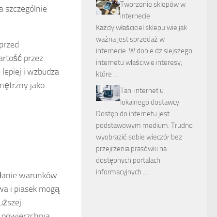
Tworzenie sklepów w
 a szczególnie
internecie
Każdy właściciel sklepu wie jak
ważna jest sprzedaż w
 przed
internecie. W dobie dzisiejszego
artość przez
internetu właściwie interesy,
 lepiej i wzbudza
które …
nętrzny jako
Tani internet u
lokalnego dostawcy
Dostęp do internetu jest
podstawowym medium. Trudno
wyobrazić sobie wieczór bez
przejrzenia prasówki na
dostępnych portalach
informacyjnych …
ałanie warunków
wa i piasek mogą
uższej
e powierzchnia