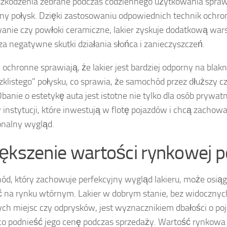
zkodzenia zebrane podczas codziennego użytkowania sprawia
ny połysk. Dzięki zastosowaniu odpowiednich technik ochron
nie czy powłoki ceramiczne, lakier zyskuje dodatkową wars
za negatywne skutki działania słońca i zanieczyszczeń.
 ochronne sprawiają, że lakier jest bardziej odporny na blakn
szklistego” połysku, co sprawia, że samochód przez dłuższy c
banie o estetykę auta jest istotne nie tylko dla osób prywatn
y instytucji, które inwestują w flotę pojazdów i chcą zachowa
onalny wygląd.
ększenie wartości rynkowej p
d, który zachowuje perfekcyjny wygląd lakieru, może osi
 na rynku wtórnym. Lakier w dobrym stanie, bez widoczny
h miejsc czy odprysków, jest wyznacznikiem dbałości o poj
o podnieść jego cenę podczas sprzedaży. Wartość rynkowa 