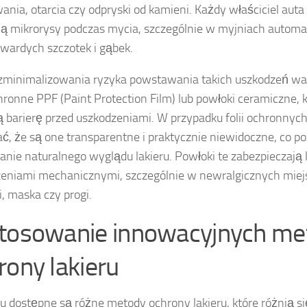
ania, otarcia czy odpryski od kamieni. Każdy właściciel auta 
ą mikrorysy podczas mycia, szczególnie w myjniach automa
twardych szczotek i gąbek.
zminimalizowania ryzyka powstawania takich uszkodzeń wa
chronne PPF (Paint Protection Film) lub powłoki ceramiczne, 
ą barierę przed uszkodzeniami. W przypadku folii ochronnyc
ć, że są one transparentne i praktycznie niewidoczne, co p
nie naturalnego wyglądu lakieru. Powłoki te zabezpieczają l
eniami mechanicznymi, szczególnie w newralgicznych miejs
i, maska czy progi.
tosowanie innowacyjnych me
rony lakieru
u dostępne są różne metody ochrony lakieru, które różnią się