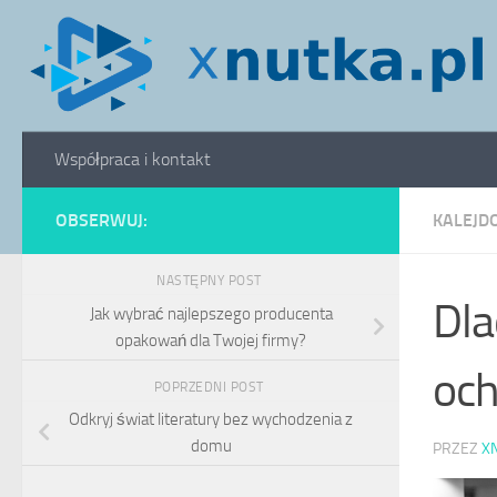
Skip to content
Współpraca i kontakt
OBSERWUJ:
KALEJD
NASTĘPNY POST
Dla
Jak wybrać najlepszego producenta
opakowań dla Twojej firmy?
och
POPRZEDNI POST
Odkryj świat literatury bez wychodzenia z
domu
PRZEZ
X