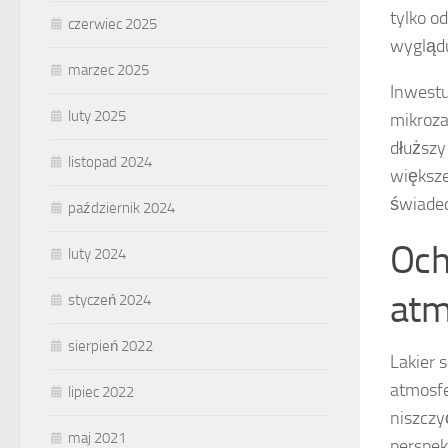
tylko o
czerwiec 2025
wyglądu
marzec 2025
Inwestu
luty 2025
mikroza
dłuższy
listopad 2024
większe
świadec
październik 2024
Och
luty 2024
atm
styczeń 2024
sierpień 2022
Lakier 
atmosfe
lipiec 2022
niszczy
maj 2021
perspek