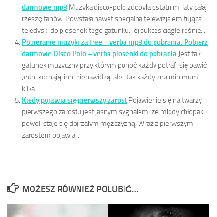
darmowe mp3
Muzyka disco-polo zdobyła ostatnimi laty całą
rzeszę fanów. Powstała nawet specjalna telewizja emitująca
teledyski do piosenek tego gatunku. Jej sukces ciągle rośnie...
Pobieranie muzyki za free – verba mp3 do pobrania. Pobierz
darmowe Disco Polo – verba piosenki do pobrania
Jest taki
gatunek muzyczny przy którym ponoć każdy potrafi się bawić.
Jedni kochają, inni nienawidzą, ale i tak każdy zna minimum
kilka...
Kiedy pojawia się pierwszy zarost
Pojawienie się na twarzy
pierwszego zarostu jest jasnym sygnałem, że młody chłopak
powoli staje się dojrzałym mężczyzną. Wraz z pierwszym
zarostem pojawia...
MOŻESZ RÓWNIEŻ POLUBIĆ…