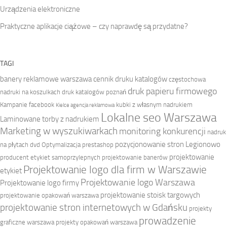
Urządzenia elektroniczne
Praktyczne aplikacje ciążowe – czy naprawdę są przydatne?
TAGI
banery reklamowe warszawa
cennik druku katalogów
częstochowa
druk papieru firmowego
nadruki na koszulkach
druk katalogów poznań
Kampanie facebook
kubki z własnym nadrukiem
Kielce agencja reklamowa
Lokalne seo Warszawa
Laminowane torby z nadrukiem
Marketing w wyszukiwarkach
monitoring konkurencji
nadruk
pozycjonowanie stron Legionowo
na płytach dvd
Optymalizacja prestashop
projektowanie
producent etykiet samoprzylepnych
projektowanie banerów
Projektowanie logo dla firm w Warszawie
etykiet
Projektowanie logo Warszawa
Projektowanie logo firmy
projektowanie stoisk targowych
projektowanie opakowań warszawa
projektowanie stron internetowych w Gdańsku
projekty
prowadzenie
graficzne warszawa
projekty opakowań warszawa