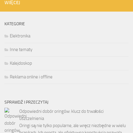
WIĘCEJ
KATEGORIE
Elektronika
Inne tematy
Kalejdoskop
Reklama online i offline
SPRAWDŹ I PRZECZYTAJ
Odpowiedni dobór oringów: klucz do trwałości
uszczelnienia
Oringi są nie tylko popularne, ale wręcz niezbędne w wielu
branżach. Ich prosta, ale efektywna konstrukcja pozwala …