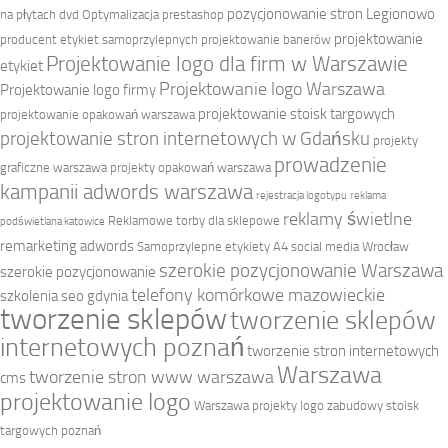
pozycjonowanie stron Legionowo
na płytach dvd
Optymalizacja prestashop
projektowanie
producent etykiet samoprzylepnych
projektowanie banerów
Projektowanie logo dla firm w Warszawie
etykiet
Projektowanie logo Warszawa
Projektowanie logo firmy
projektowanie stoisk targowych
projektowanie opakowań warszawa
projektowanie stron internetowych w Gdańsku
projekty
prowadzenie
graficzne warszawa
projekty opakowań warszawa
kampanii adwords warszawa
rejestracja logotypu
reklama
reklamy świetlne
Reklamowe torby dla sklepowe
podświetlana katowice
remarketing adwords
Samoprzylepne etykiety A4
social media Wrocław
szerokie pozycjonowanie Warszawa
szerokie pozycjonowanie
telefony komórkowe mazowieckie
szkolenia seo gdynia
tworzenie sklepów
tworzenie sklepów
internetowych poznań
tworzenie stron internetowych
Warszawa
tworzenie stron www warszawa
cms
projektowanie logo
Warszawa projekty logo
zabudowy stoisk
targowych poznań