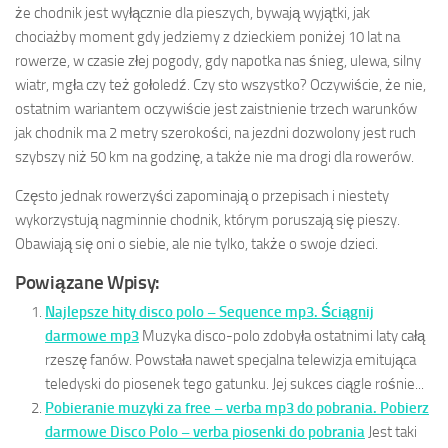
że chodnik jest wyłącznie dla pieszych, bywają wyjątki, jak
chociażby moment gdy jedziemy z dzieckiem poniżej 10 lat na
rowerze, w czasie złej pogody, gdy napotka nas śnieg, ulewa, silny
wiatr, mgła czy też gołoledź. Czy sto wszystko? Oczywiście, że nie,
ostatnim wariantem oczywiście jest zaistnienie trzech warunków
jak chodnik ma 2 metry szerokości, na jezdni dozwolony jest ruch
szybszy niż 50 km na godzinę, a także nie ma drogi dla rowerów.
Często jednak rowerzyści zapominają o przepisach i niestety
wykorzystują nagminnie chodnik, którym poruszają się pieszy.
Obawiają się oni o siebie, ale nie tylko, także o swoje dzieci.
Powiązane Wpisy:
Najlepsze hity disco polo – Sequence mp3. Ściągnij
darmowe mp3
Muzyka disco-polo zdobyła ostatnimi laty całą
rzeszę fanów. Powstała nawet specjalna telewizja emitująca
teledyski do piosenek tego gatunku. Jej sukces ciągle rośnie...
Pobieranie muzyki za free – verba mp3 do pobrania. Pobierz
darmowe Disco Polo – verba piosenki do pobrania
Jest taki