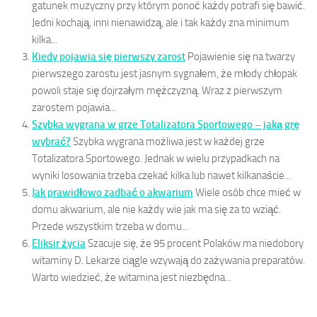
gatunek muzyczny przy którym ponoć każdy potrafi się bawić.
Jedni kochają, inni nienawidzą, ale i tak każdy zna minimum
kilka...
Kiedy pojawia się pierwszy zarost
Pojawienie się na twarzy
pierwszego zarostu jest jasnym sygnałem, że młody chłopak
powoli staje się dojrzałym mężczyzną. Wraz z pierwszym
zarostem pojawia...
Szybka wygrana w grze Totalizatora Sportowego – jaką grę
wybrać?
Szybka wygrana możliwa jest w każdej grze
Totalizatora Sportowego. Jednak w wielu przypadkach na
wyniki losowania trzeba czekać kilka lub nawet kilkanaście...
Jak prawidłowo zadbać o akwarium
Wiele osób chce mieć w
domu akwarium, ale nie każdy wie jak ma się za to wziąć.
Przede wszystkim trzeba w domu...
Eliksir życia
Szacuje się, że 95 procent Polaków ma niedobory
witaminy D. Lekarze ciągle wzywają do zażywania preparatów.
Warto wiedzieć, że witamina jest niezbędna...