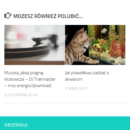
MOŻESZ RÓWNIEŻ POLUBIĆ…
Muzyka, jakiej pragną
Jak prawidłowo zadbać o
klubowicze – DJ Trakmajster
akwarium
– moc energia (download)
2 MAJA 2017
3 LISTOPADA 2018
OBSERWUJ: