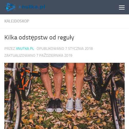
Skip to content
KALEJDOSKOP
Kilka odstępstw od reguły
PRZEZ
XNUTKA.PL
· OPUBLIKOWANO
7 STYCZNIA 2018
·
ZAKTUALIZOWANO
7 PAŹDZIERNIKA 2019