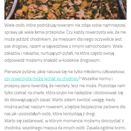
Wiele osób, które podróżują rowerami nie zdaje sobie najmniejszej
sprawy jak wiele łamie przepisów. Czy każdy rowerzysta wie, że nie
może jeździć chodnikiem, że miejscem dla niego oczywiście jest
pas drogowy, razem w sąsiedztwie z innymi samochodami. Wiele
zakazów i nakazów, nurtujących pytań, na które często swoją
odpowiedź możemy znaleźć w kodeksie drogowym.
Pierwsze pytanie, jakie nasuwa się nie tylko młodemu człowiekowi,
czy rowerzysta może jechać po chodniku
? Wszelkie normy i
przepisy jasno twierdzą, że niestety, lecz nie może. Pozostaje nam
tylko czekać na chwile, która szybo nie nadejdzie i dostosować się
do obowiązujących zasad. Warto zatem zwrócić uwagę, kiedy
można jechać naszym rowerem, a będzie bezpiecznie zarówno dla
nas jak i pozostałych osób, które korzystają z drogi.
Warto się zastanowić, w którym momencie możemy skorzystać z
chodnika, wspólnego miejsca da innych osób. Zasada ogólnie brzmi,