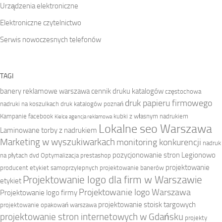
Urządzenia elektroniczne
Elektroniczne czytelnictwo
Serwis nowoczesnych telefonów
TAGI
banery reklamowe warszawa
cennik druku katalogów
częstochowa
druk papieru firmowego
nadruki na koszulkach
druk katalogów poznań
Kampanie facebook
kubki z własnym nadrukiem
Kielce agencja reklamowa
Lokalne seo Warszawa
Laminowane torby z nadrukiem
Marketing w wyszukiwarkach
monitoring konkurencji
nadruk
pozycjonowanie stron Legionowo
na płytach dvd
Optymalizacja prestashop
projektowanie
producent etykiet samoprzylepnych
projektowanie banerów
Projektowanie logo dla firm w Warszawie
etykiet
Projektowanie logo Warszawa
Projektowanie logo firmy
projektowanie stoisk targowych
projektowanie opakowań warszawa
projektowanie stron internetowych w Gdańsku
projekty