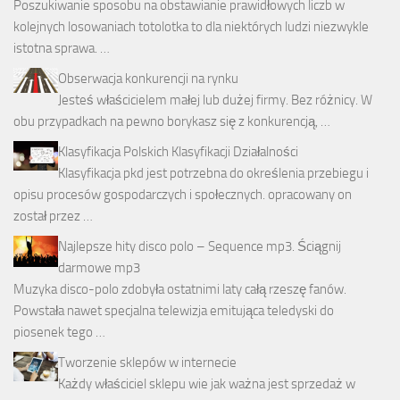
Poszukiwanie sposobu na obstawianie prawidłowych liczb w
kolejnych losowaniach totolotka to dla niektórych ludzi niezwykle
istotna sprawa. …
Obserwacja konkurencji na rynku
Jesteś właścicielem małej lub dużej firmy. Bez różnicy. W
obu przypadkach na pewno borykasz się z konkurencją, …
Klasyfikacja Polskich Klasyfikacji Działalności
Klasyfikacja pkd jest potrzebna do określenia przebiegu i
opisu procesów gospodarczych i społecznych. opracowany on
został przez …
Najlepsze hity disco polo – Sequence mp3. Ściągnij
darmowe mp3
Muzyka disco-polo zdobyła ostatnimi laty całą rzeszę fanów.
Powstała nawet specjalna telewizja emitująca teledyski do
piosenek tego …
Tworzenie sklepów w internecie
Każdy właściciel sklepu wie jak ważna jest sprzedaż w