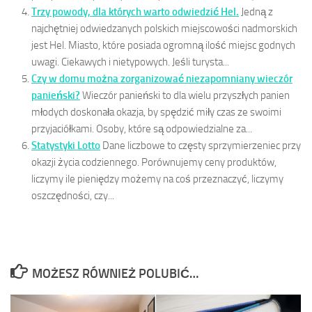
Trzy powody, dla których warto odwiedzić Hel.
Jedną z
najchętniej odwiedzanych polskich miejscowości nadmorskich
jest Hel. Miasto, które posiada ogromną ilość miejsc godnych
uwagi. Ciekawych i nietypowych. Jeśli turysta...
Czy w domu można zorganizować niezapomniany wieczór
panieński?
Wieczór panieński to dla wielu przyszłych panien
młodych doskonała okazja, by spędzić miły czas ze swoimi
przyjaciółkami. Osoby, które są odpowiedzialne za...
Statystyki Lotto
Dane liczbowe to częsty sprzymierzeniec przy
okazji życia codziennego. Porównujemy ceny produktów,
liczymy ile pieniędzy możemy na coś przeznaczyć, liczymy
oszczędności, czy...
MOŻESZ RÓWNIEŻ POLUBIĆ…