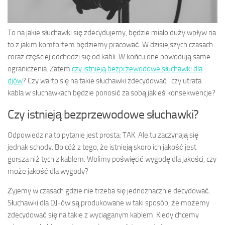
To na jakie słuchawki się zdecydujemy, będzie miało duży wpływ na
to z jakim komfortem będziemy pracować. W dzisiejszych czasach
coraz częściej odchodzi się od kabli. W końcu one powodują same
ograniczenia. Zatem
czy istnieją bezprzewodowe słuchawki dla
djów
? Czy warto się na takie słuchawki zdecydować i czy utrata
kabla w słuchawkach będzie ponosić za sobą jakieś konsekwencje?
Czy istnieją bezprzewodowe słuchawki?
Odpowiedz na to pytanie jest prosta: TAK. Ale tu zaczynają się
jednak schody. Bo cóż z tego, że istnieją skoro ich jakość jest
gorsza niż tych z kablem. Wolimy poświęcić wygodę dla jakości, czy
może jakość dla wygody?
Żyjemy w czasach gdzie nie trzeba się jednoznacznie decydować.
Słuchawki dla DJ-ów są produkowane w taki sposób, że możemy
zdecydować się na takie z wyciąganym kablem. Kiedy chcemy