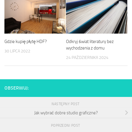
Odkryj świat literatury bez
Gdzie kupię płytę HDF?
wychodzenia z domu
30 LIPCA 2022
24 PAŹDZIERNIKA 2024
OBSERWUJ:
NASTĘPNY POST
Jak wybrać dobre studio graficzne?
POPRZEDNI POST