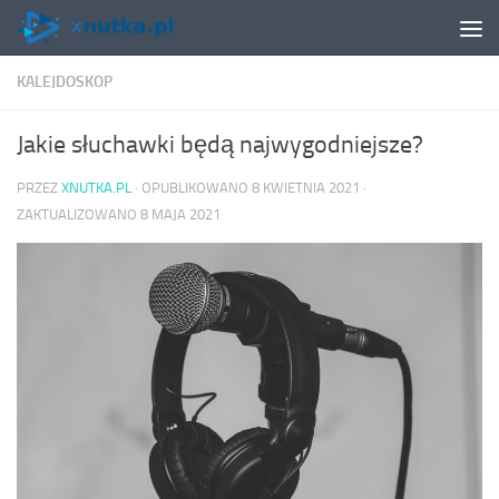
Skip to content
KALEJDOSKOP
Jakie słuchawki będą najwygodniejsze?
PRZEZ
XNUTKA.PL
· OPUBLIKOWANO
8 KWIETNIA 2021
·
ZAKTUALIZOWANO
8 MAJA 2021