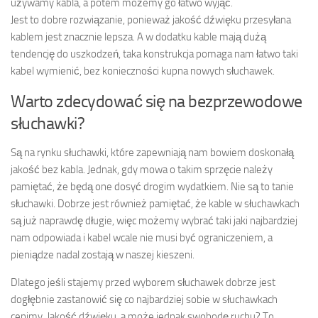
używamy kabla, a potem możemy go łatwo wyjąć.
Jest to dobre rozwiązanie, ponieważ jakość dźwięku przesyłana
kablem jest znacznie lepsza. A w dodatku kable mają dużą
tendencję do uszkodzeń, taka konstrukcja pomaga nam łatwo taki
kabel wymienić, bez konieczności kupna nowych słuchawek.
Warto zdecydować się na bezprzewodowe
słuchawki?
Są na rynku słuchawki, które zapewniają nam bowiem doskonałą
jakość bez kabla. Jednak, gdy mowa o takim sprzęcie należy
pamiętać, że będą one dosyć drogim wydatkiem. Nie są to tanie
słuchawki. Dobrze jest również pamiętać, że kable w słuchawkach
są już naprawdę długie, więc możemy wybrać taki jaki najbardziej
nam odpowiada i kabel wcale nie musi być ograniczeniem, a
pieniądze nadal zostają w naszej kieszeni.
Dlatego jeśli stajemy przed wyborem słuchawek dobrze jest
dogłębnie zastanowić się co najbardziej sobie w słuchawkach
cenimy. Jakość dźwięku, a może jednak swobodę ruchu? To